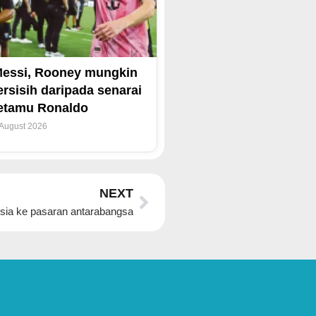
essi, Rooney mungkin
ersisih daripada senarai
etamu Ronaldo
 August 2026
Next
NEXT
ysia ke pasaran antarabangsa