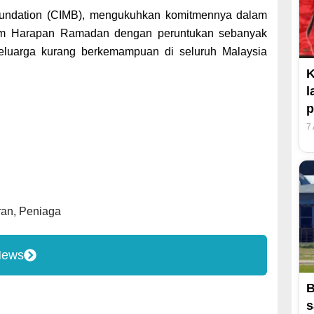
undation (CIMB), mengukuhkan komitmennya dalam
am Harapan Ramadan dengan peruntukan sebanyak
eluarga kurang berkemampuan di seluruh Malaysia
K
l
p
7
ran
,
Peniaga
News
B
s