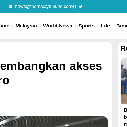
news@themalaytribune.com
ome
Malaysia
World News
Sports
Life
Bus
R
 kembangkan akses
ro
B
b
m