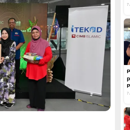
7
P
p
7