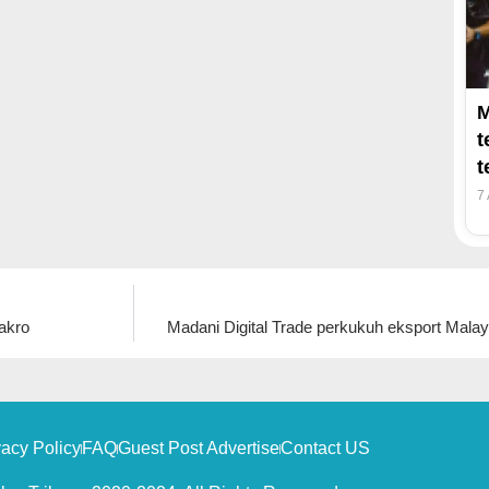
M
t
t
7
akro
Madani Digital Trade perkukuh eksport Mala
vacy Policy
FAQ
Guest Post Advertise
Contact US