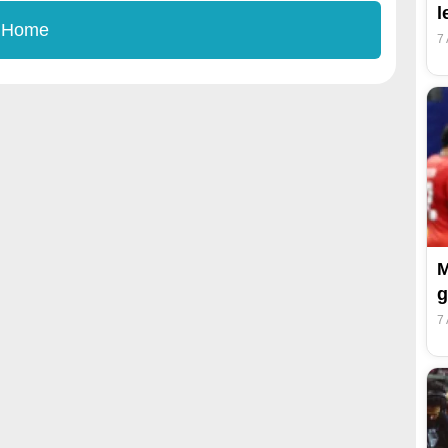
l
 Home
7
M
g
7