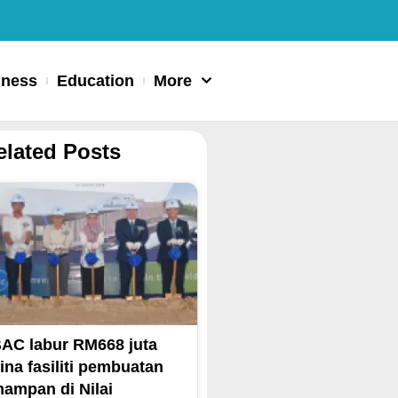
iness
Education
More
elated Posts
AC labur RM668 juta
ina fasiliti pembuatan
ampan di Nilai