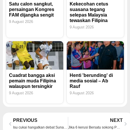
Satu calon sangkut,
Kekecohan cetus
persaingan Kongres
suasana tegang
FAM dijangka sengit
selepas Malaysia
tewaskan Filipina
9 August 2026
9 August 2026
Cuadrat bangga aksi
Henti 'berunding' di
pemain muda Filipina
media sosial – Ab
walaupun tersingkir
Rauf
9 August 2026
9 August 2026
Prev
Ne
PREVIOUS
NEXT
Isu cukai hangatkan debat Sunak, Starmer
Jika 6 kerusi Bersatu sokong PMX kekal, 10 kerusi BN sokong PN – Annuar