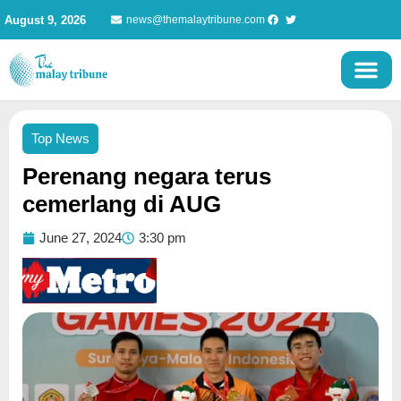
Skip
August 9, 2026
news@themalaytribune.com
to
content
Top News
Perenang negara terus
cemerlang di AUG
June 27, 2024
3:30 pm