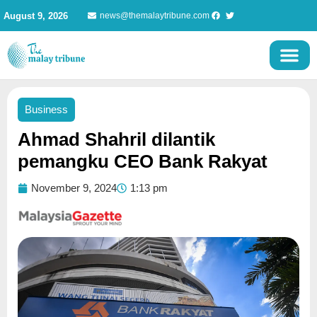
Skip
August 9, 2026
news@themalaytribune.com
to
content
Business
Ahmad Shahril dilantik
pemangku CEO Bank Rakyat
November 9, 2024
1:13 pm