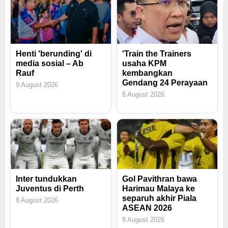
Henti 'berunding' di
'Train the Trainers
media sosial – Ab
usaha KPM
Rauf
kembangkan
Gendang 24 Perayaan
9 August 2026
8 August 2026
Inter tundukkan
Gol Pavithran bawa
Juventus di Perth
Harimau Malaya ke
separuh akhir Piala
8 August 2026
ASEAN 2026
8 August 2026