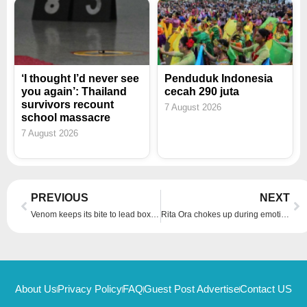
‘I thought I’d never see
Penduduk Indonesia
you again’: Thailand
cecah 290 juta
survivors recount
7 August 2026
school massacre
7 August 2026
Prev
Ne
PREVIOUS
NEXT
Venom keeps its bite to lead box office with another US$16m haul
Rita Ora chokes up during emotional Liam Payne tribute at MTV Awards
About Us
Privacy Policy
FAQ
Guest Post Advertise
Contact US