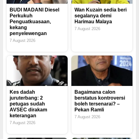
BUDI MADANI Diesel
Wan Kuzain sedia beri
Perkukuh
segalanya demi
Penguatkuasaan,
Harimau Malaya
kekang
7 August 2026
penyelewengan
7 August 2026
Kes dadah
Bagaimana calon
juruterbang: 2
berstatus kontroversi
petugas sudah
boleh tersenarai? –
AVSEC dirakam
Pekan Ramli
keterangan
7 August 2026
7 August 2026