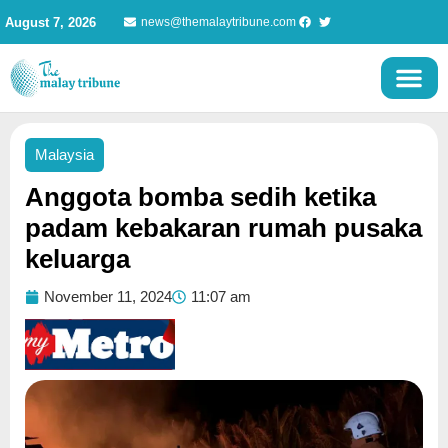
Skip
August 7, 2026
news@themalaytribune.com
to
content
Malaysia
Anggota bomba sedih ketika
padam kebakaran rumah pusaka
keluarga
November 11, 2024
11:07 am