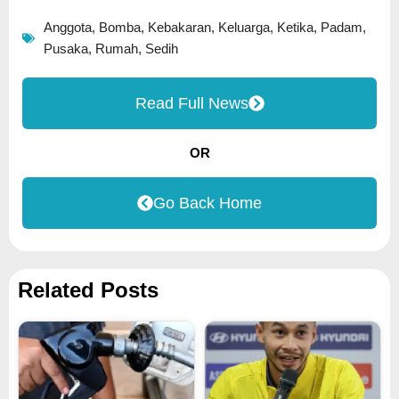
Anggota
,
Bomba
,
Kebakaran
,
Keluarga
,
Ketika
,
Padam
,
Pusaka
,
Rumah
,
Sedih
Read Full News
OR
Go Back Home
Related Posts