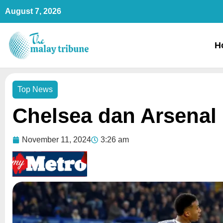
Skip
August 7, 2026
to
content
H
Top News
Chelsea dan Arsenal
November 11, 2024
3:26 am