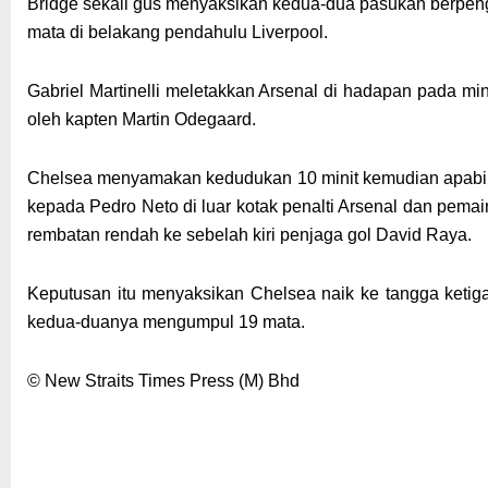
Bridge sekali gus menyaksikan kedua-dua pasukan berpeng
mata di belakang pendahulu Liverpool.
Gabriel Martinelli meletakkan Arsenal di hadapan pada mi
oleh kapten Martin Odegaard.
Chelsea menyamakan kedudukan 10 minit kemudian apabil
kepada Pedro Neto di luar kotak penalti Arsenal dan pema
rembatan rendah ke sebelah kiri penjaga gol David Raya.
Keputusan itu menyaksikan Chelsea naik ke tangga ketig
kedua-duanya mengumpul 19 mata.
© New Straits Times Press (M) Bhd