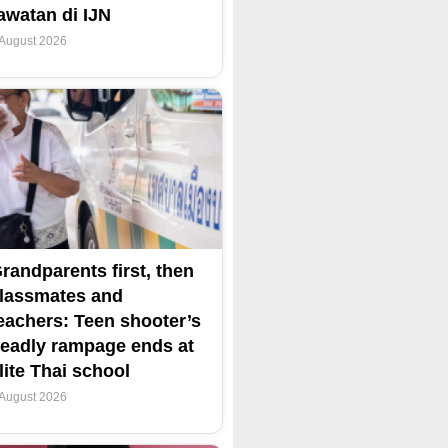
awatan di IJN
 August 2026
randparents first, then
lassmates and
eachers: Teen shooter’s
eadly rampage ends at
lite Thai school
 August 2026