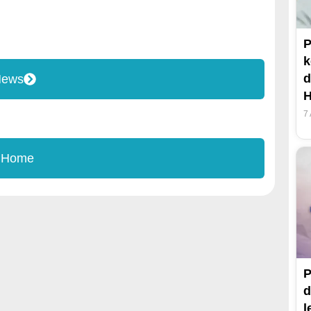
P
k
d
News
H
7
 Home
P
d
l