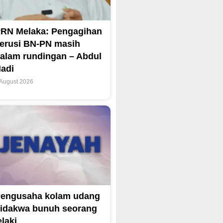
RN Melaka: Pengagihan
erusi BN-PN masih
alam rundingan – Abdul
adi
 August 2026
engusaha kolam udang
idakwa bunuh seorang
elaki