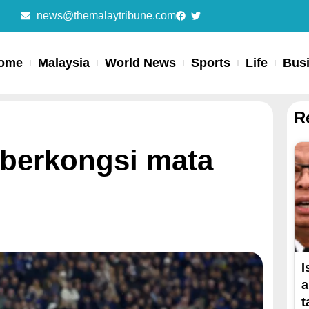
news@themalaytribune.com
ome
Malaysia
World News
Sports
Life
Bus
R
 berkongsi mata
I
a
t