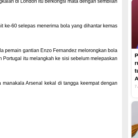
kalan di London itu berkongsi mata dengan sembilan
nit ke-60 selepas menerima bola yang dihantar kemas
a pemain gantian Enzo Fernandez melorongkan bola
P
in Portugal itu melangkah ke sisi sebelum melepaskan
r
t
A
a manakala Arsenal kekal di tangga keempat dengan
7