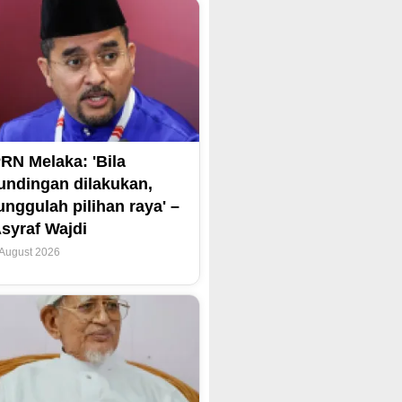
RN Melaka: 'Bila
undingan dilakukan,
unggulah pilihan raya' –
syraf Wajdi
 August 2026