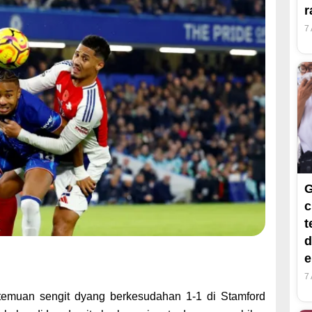
r
7
G
c
t
d
e
7
temuan sengit dyang berkesudahan 1-1 di Stamford