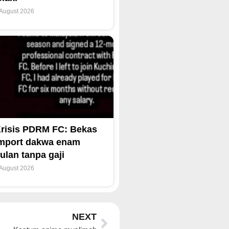
 August 2026
risis PDRM FC: Bekas
mport dakwa enam
ulan tanpa gaji
 August 2026
Next
NEXT