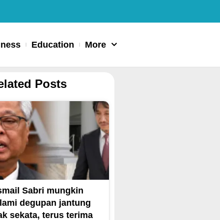
iness
Education
More
elated Posts
smail Sabri mungkin
lami degupan jantung
ak sekata, terus terima