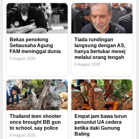
Bekas penolong
Tiada rundingan
Setiausaha Agung
langsung dengan AS,
FAM meninggal dunia
hanya bertukar mesej
melalui orang tengah
9 August 2026
9 August 2026
Thailand teen shooter
Empat jam bawa turun
once brought BB gun
penuntut UA cedera
to school, say police
ketika daki Gunung
Baling
9 August 2026