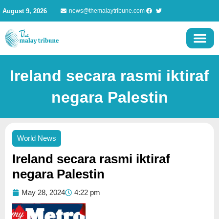
Skip
August 9, 2026
news@themalaytribune.com
to
content
Ireland secara rasmi iktiraf
negara Palestin
World News
Ireland secara rasmi iktiraf
negara Palestin
May 28, 2024
4:22 pm