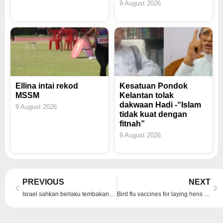
9 August 2026
Ellina intai rekod
Kesatuan Pondok
MSSM
Kelantan tolak
dakwaan Hadi -“Islam
9 August 2026
tidak kuat dengan
fitnah”
9 August 2026
Prev
Ne
PREVIOUS
NEXT
Israel sahkan berlaku tembakan di sempadan Mesir
Bird flu vaccines for laying hens prove effective in practice