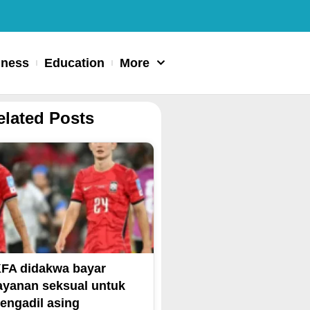
iness
Education
More
elated Posts
FA didakwa bayar
ayanan seksual untuk
engadil asing