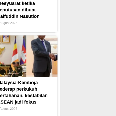
esyuarat ketika
eputusan dibuat –
aifuddin Nasution
 August 2026
alaysia-Kemboja
ederap perkukuh
ertahanan, kestabilan
SEAN jadi fokus
 August 2026