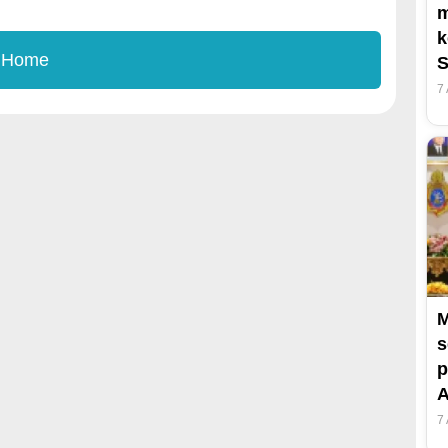
m
k
 Home
S
7
M
s
p
A
7