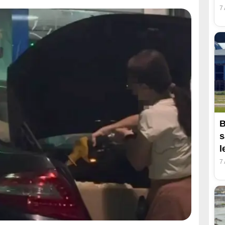
7
B
s
l
7