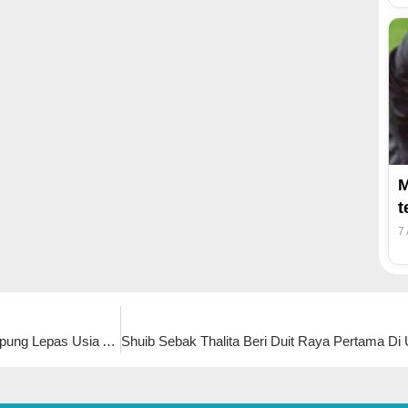
M
t
7
Ayda Jebat Ambil Langkah Berjaga-Jaga, Tunggu Balik Kampung Lepas Usia Anak Genap Setahun – “Datuk & Nenek Mereka Akan Datang KL Kalau Nak Jumpa”