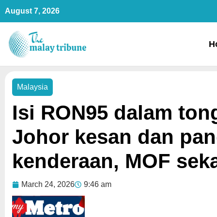
Skip
August 7, 2026
to
content
H
Malaysia
Isi RON95 dalam ton
Johor kesan dan pang
kenderaan, MOF seka
March 24, 2026
9:46 am