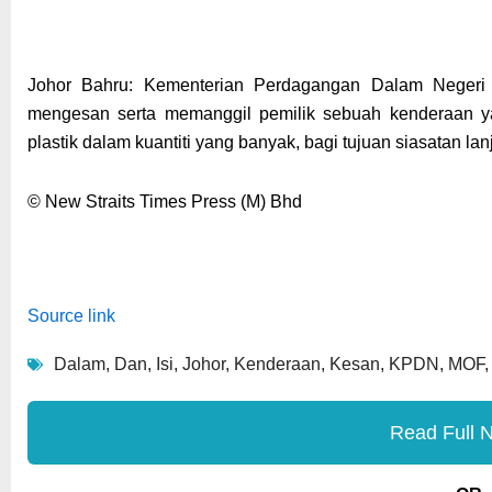
Johor Bahru: Kementerian Perdagangan Dalam Neger
mengesan serta memanggil pemilik sebuah kenderaan ya
plastik dalam kuantiti yang banyak, bagi tujuan siasatan lanj
© New Straits Times Press (M) Bhd
Source link
Dalam
,
Dan
,
Isi
,
Johor
,
Kenderaan
,
Kesan
,
KPDN
,
MOF
Read Full 