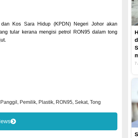
i dan Kos Sara Hidup (KPDN) Negeri Johor akan
H
ng tular kerana mengisi petrol RON95 dalam tong
d
ut.
S
m
7
,
Panggil
,
Pemilik
,
Plastik
,
RON95
,
Sekat
,
Tong
News
S