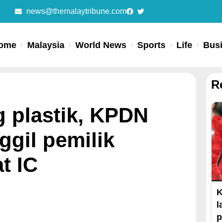
news@themalaytribune.com
ome
Malaysia
World News
Sports
Life
Bus
R
g plastik, KPDN
gil pemilik
t IC
K
l
p