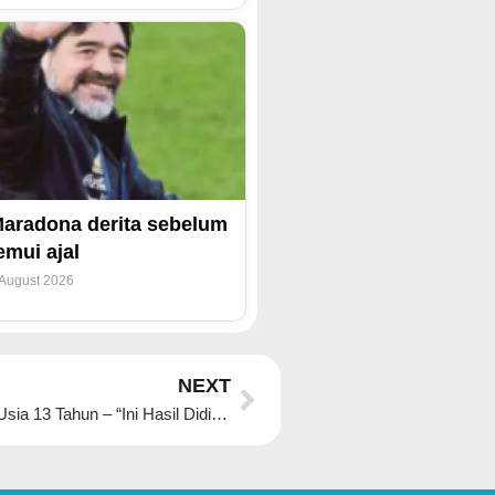
aradona derita sebelum
emui ajal
 August 2026
Next
NEXT
Shuib Sebak Thalita Beri Duit Raya Pertama Di Usia 13 Tahun – “Ini Hasil Didikan Watie, Pandai Ajar Anak-Anak Tentang Rezeki”