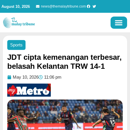
Skip
August 10, 2026
news@themalaytribune.com
to
content
Sports
JDT cipta kemenangan terbesar,
belasah Kelantan TRW 14-1
May 10, 2026
11:06 pm