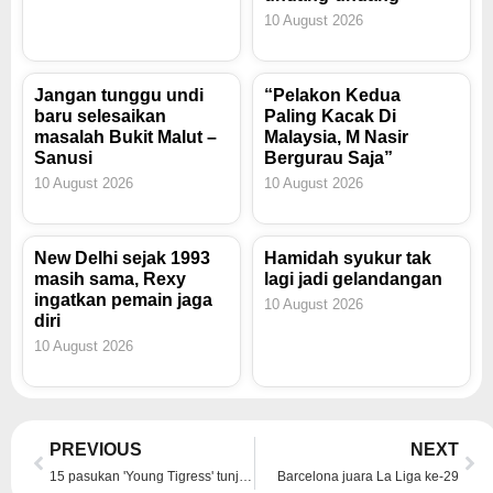
10 August 2026
Jangan tunggu undi
“Pelakon Kedua
baru selesaikan
Paling Kacak Di
masalah Bukit Malut –
Malaysia, M Nasir
Sanusi
Bergurau Saja”
10 August 2026
10 August 2026
New Delhi sejak 1993
Hamidah syukur tak
masih sama, Rexy
lagi jadi gelandangan
ingatkan pemain jaga
10 August 2026
diri
10 August 2026
Prev
Ne
PREVIOUS
NEXT
15 pasukan 'Young Tigress' tunjuk skil
Barcelona juara La Liga ke-29