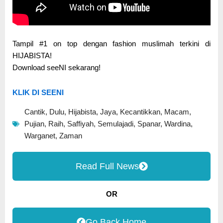
Tampil #1 on top dengan fashion muslimah terkini di
HIJABISTA!
Download seeNI sekarang!
KLIK DI SEENI
Cantik
,
Dulu
,
Hijabista
,
Jaya
,
Kecantikkan
,
Macam
,
Pujian
,
Raih
,
Saffiyah
,
Semulajadi
,
Spanar
,
Wardina
,
Warganet
,
Zaman
Read Full News
OR
Go Back Home