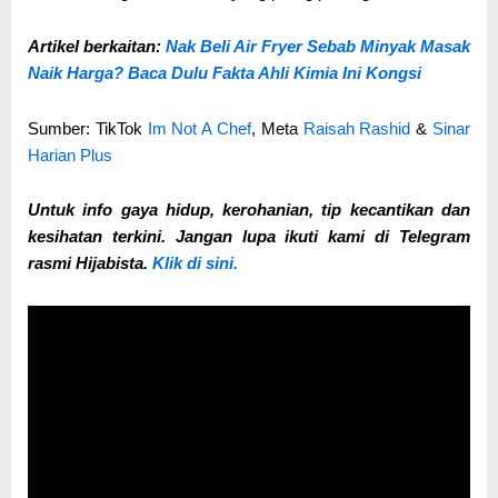
Artikel berkaitan:
Nak Beli Air Fryer Sebab Minyak Masak
Naik Harga? Baca Dulu Fakta Ahli Kimia Ini Kongsi
Sumber: TikTok
Im Not A Chef
, Meta
Raisah Rashid
&
Sinar
Harian Plus
Untuk info gaya hidup, kerohanian, tip kecantikan dan
kesihatan terkini. Jangan lupa ikuti kami di Telegram
rasmi Hijabista.
Klik di sini.