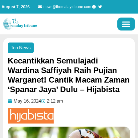
Skip
August 7, 2026
news@themalaytribune.com
to
content
Top News
Kecantikkan Semulajadi
Wardina Saffiyah Raih Pujian
Warganet! Cantik Macam Zaman
‘Spanar Jaya’ Dulu – Hijabista
May 16, 2024
2:12 am