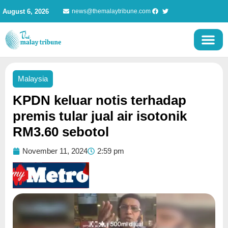
Skip
August 6, 2026
news@themalaytribune.com
to
content
Malaysia
KPDN keluar notis terhadap
premis tular jual air isotonik
RM3.60 sebotol
November 11, 2024
2:59 pm