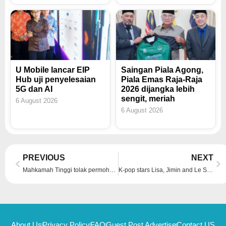
U Mobile lancar EIP
Saingan Piala Agong,
Hub uji penyelesaian
Piala Emas Raja-Raja
5G dan AI
2026 dijangka lebih
sengit, meriah
6 August 2026
6 August 2026
Prev
Ne
PREVIOUS
NEXT
Mahkamah Tinggi tolak permohonan Badan Peguam untuk mulakan prosiding semak keputusan kurangkan hukuman penjara DS Najib
K-pop stars Lisa, Jimin and Le Sserafim rule the 2024 MTV Europe Music Awards with major wins
About Us
Privacy Policy
FAQ
Guest Post Advertise
Contact US