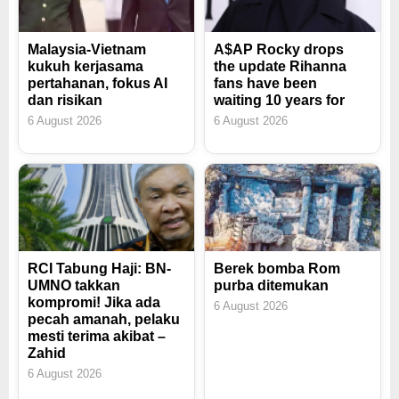
Malaysia-Vietnam
A$AP Rocky drops
kukuh kerjasama
the update Rihanna
pertahanan, fokus AI
fans have been
dan risikan
waiting 10 years for
6 August 2026
6 August 2026
RCI Tabung Haji: BN-
Berek bomba Rom
UMNO takkan
purba ditemukan
kompromi! Jika ada
6 August 2026
pecah amanah, pelaku
mesti terima akibat –
Zahid
6 August 2026