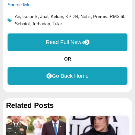
Source link
Air
,
Isotonik
,
Jual
,
Keluar
,
KPDN
,
Notis
,
Premis
,
RM3.60
,
Sebotol
,
Terhadap
,
Tular
Read Full News
OR
Go Back Home
Related Posts