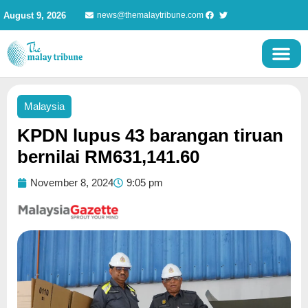
Skip
August 9, 2026
news@themalaytribune.com
to
content
Malaysia
KPDN lupus 43 barangan tiruan
bernilai RM631,141.60
November 8, 2024
9:05 pm