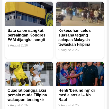
Satu calon sangkut,
Kekecohan cetus
persaingan Kongres
suasana tegang
FAM dijangka sengit
selepas Malaysia
tewaskan Filipina
9 August 2026
9 August 2026
Cuadrat bangga aksi
Henti 'berunding' di
pemain muda Filipina
media sosial – Ab
walaupun tersingkir
Rauf
9 August 2026
9 August 2026