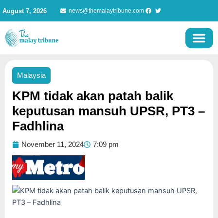
Skip
August 7, 2026
news@themalaytribune.com
to
content
Malaysia
KPM tidak akan patah balik
keputusan mansuh UPSR, PT3 –
Fadhlina
November 11, 2024
7:09 pm