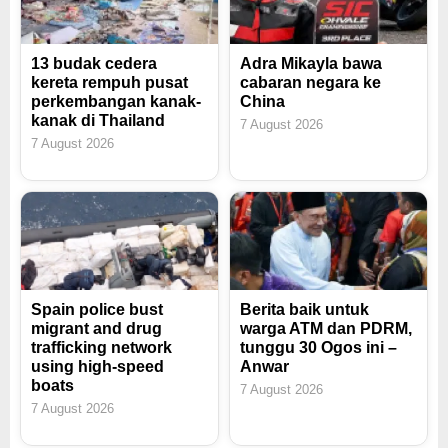
13 budak cedera
Adra Mikayla bawa
kereta rempuh pusat
cabaran negara ke
perkembangan kanak-
China
kanak di Thailand
7 August 2026
7 August 2026
Spain police bust
Berita baik untuk
migrant and drug
warga ATM dan PDRM,
trafficking network
tunggu 30 Ogos ini –
using high-speed
Anwar
boats
7 August 2026
7 August 2026