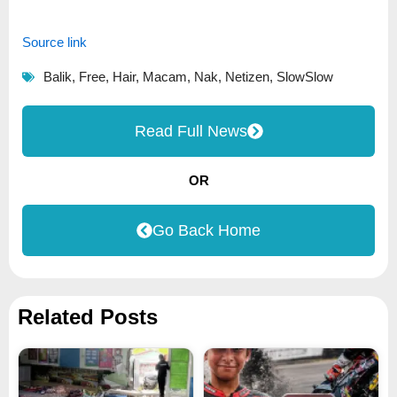
Source link
Balik
,
Free
,
Hair
,
Macam
,
Nak
,
Netizen
,
SlowSlow
Read Full News
OR
Go Back Home
Related Posts