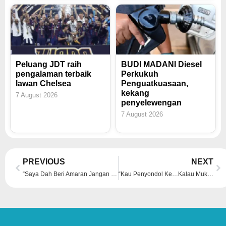
Peluang JDT raih
BUDI MADANI Diesel
pengalaman terbaik
Perkukuh
lawan Chelsea
Penguatkuasaan,
kekang
7 August 2026
penyelewengan
7 August 2026
Prev
Ne
PREVIOUS
NEXT
“Saya Dah Beri Amaran Jangan Pergi Kelab Sebab Dia Berlakon Watak Polis”
“Kau Penyondol Ke…Kalau Muka Cantik, Lembut, Terpaling Lindungan Kaabah, Buat Apa pun Akan Okay”