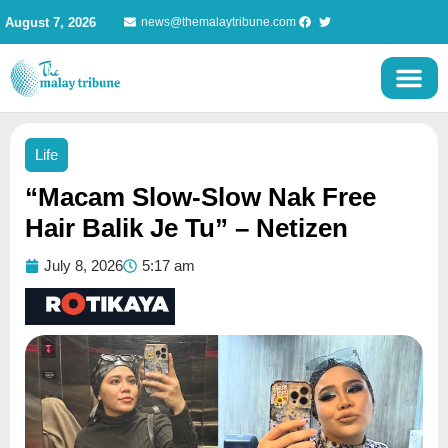
Skip
August 7, 2026
news@themalaytribune.com
to
content
Life
“Macam Slow-Slow Nak Free
Hair Balik Je Tu” – Netizen
July 8, 2026
5:17 am