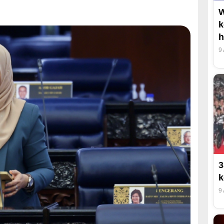
W
k
h
9
3
k
9