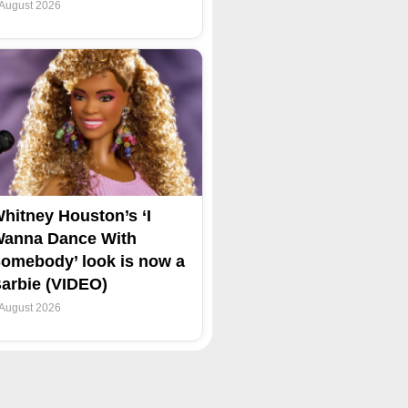
 August 2026
hitney Houston’s ‘I
anna Dance With
omebody’ look is now a
arbie (VIDEO)
 August 2026