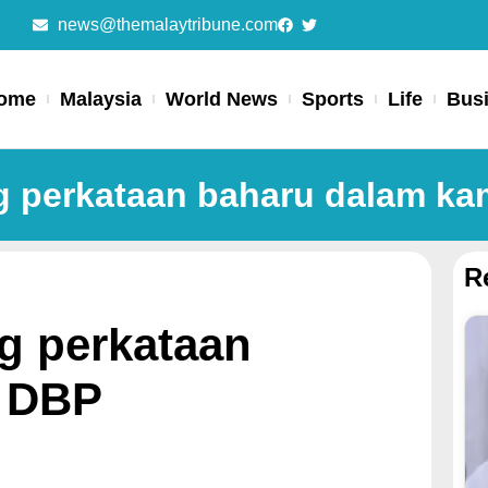
news@themalaytribune.com
ome
Malaysia
World News
Sports
Life
Bus
g perkataan baharu dalam k
R
g perkataan
 DBP