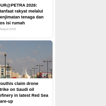
NUR@PETRA 2026:
anfaat rakyat melalui
enjimatan tenaga dan
os isi rumah
 August 2026
outhis claim drone
trike on Saudi oil
efinery in latest Red Sea
lare-up