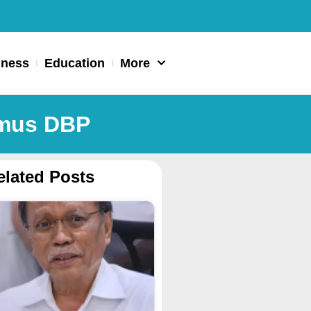
iness
Education
More
amus DBP
elated Posts