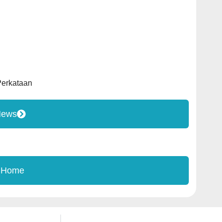
Perkataan
News
 Home