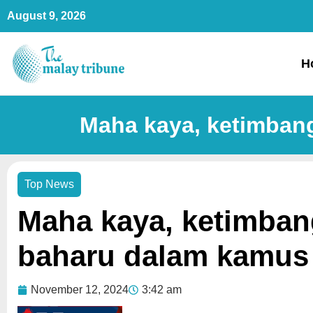
Skip
August 9, 2026
to
content
H
Maha kaya, ketimban
Top News
Maha kaya, ketimban
baharu dalam kamus
November 12, 2024
3:42 am