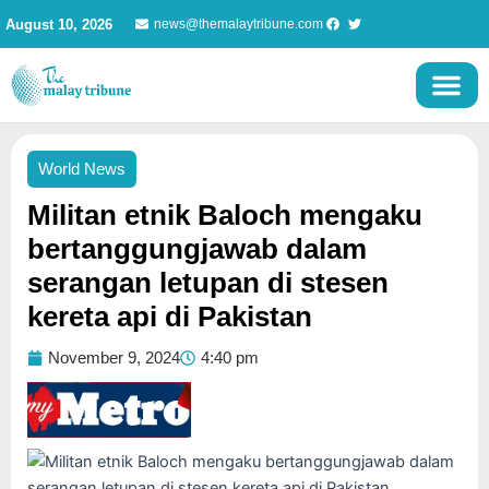
Skip
August 10, 2026
news@themalaytribune.com
to
content
World News
Militan etnik Baloch mengaku
bertanggungjawab dalam
serangan letupan di stesen
kereta api di Pakistan
November 9, 2024
4:40 pm