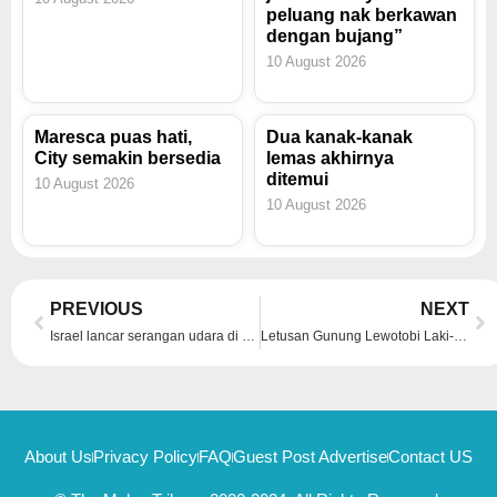
peluang nak berkawan
dengan bujang”
10 August 2026
Maresca puas hati,
Dua kanak-kanak
City semakin bersedia
lemas akhirnya
ditemui
10 August 2026
10 August 2026
Prev
Ne
PREVIOUS
NEXT
Israel lancar serangan udara di utara Syria
Letusan Gunung Lewotobi Laki-Laki bentuk ‘menara abu’
About Us
Privacy Policy
FAQ
Guest Post Advertise
Contact US