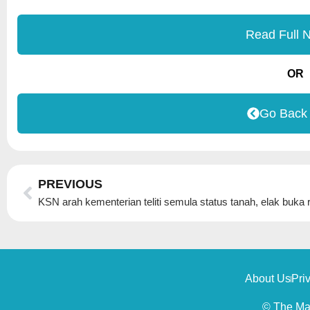
Read Full 
OR
Go Back
Prev
PREVIOUS
About Us
Pri
© The Mal