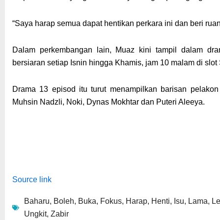
“Saya harap semua dapat hentikan perkara ini dan beri rua
Dalam perkembangan lain, Muaz kini tampil dalam dr
bersiaran setiap Isnin hingga Khamis, jam 10 malam di slo
Drama 13 episod itu turut menampilkan barisan pelakon se
Muhsin Nadzli, Noki, Dynas Mokhtar dan Puteri Aleeya.
Source link
Baharu
,
Boleh
,
Buka
,
Fokus
,
Harap
,
Henti
,
Isu
,
Lama
,
L
Ungkit
,
Zabir