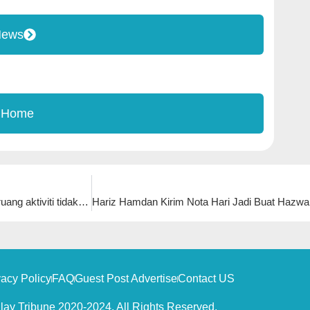
News
 Home
KSN arah kementerian teliti semula status tanah, elak buka ruang aktiviti tidak sah
vacy Policy
FAQ
Guest Post Advertise
Contact US
ay Tribune 2020-2024, All Rights Reserved.