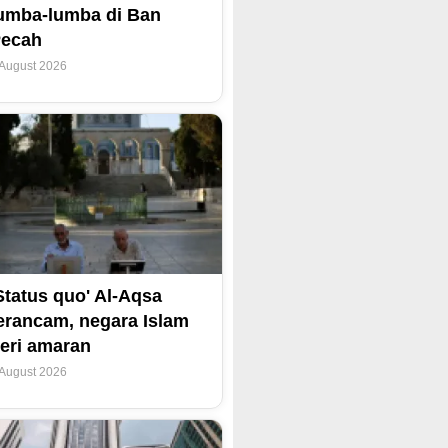
umba-lumba di Ban
Pecah
 August 2026
Status quo' Al-Aqsa
erancam, negara Islam
eri amaran
 August 2026