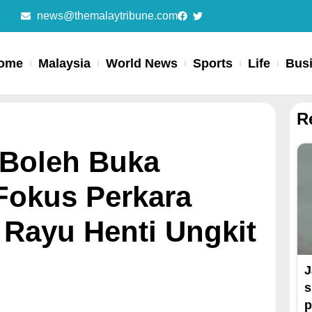
news@themalaytribune.com
ome
Malaysia
World News
Sports
Life
Bus
R
 Boleh Buka
Fokus Perkara
r Rayu Henti Ungkit
J
s
p