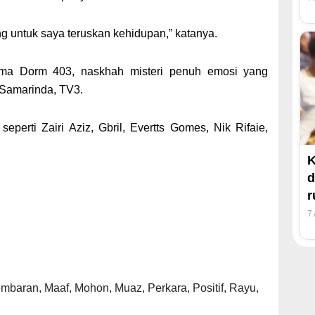
ng untuk saya teruskan kehidupan,” katanya.
ama Dorm 403, naskhah misteri penuh emosi yang
t Samarinda, TV3.
perti Zairi Aziz, Gbril, Evertts Gomes, Nik Rifaie,
K
d
7
embaran
,
Maaf
,
Mohon
,
Muaz
,
Perkara
,
Positif
,
Rayu
,