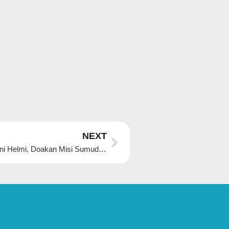
Next
NEXT
Hariz Hamdan Kirim Nota Hari Jadi Buat Hazwani Helmi, Doakan Misi Sumud 2.0