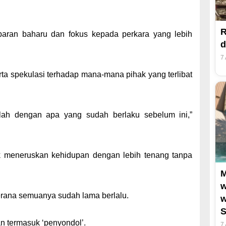
R
ran baharu dan fokus kepada perkara yang lebih
d
7
ta spekulasi terhadap mana-mana pihak yang terlibat
ah dengan apa yang sudah berlaku sebelum ini,”
 meneruskan kehidupan dengan lebih tenang tanpa
M
w
kerana semuanya sudah lama berlalu.
w
S
n termasuk ‘penyondol’.
7