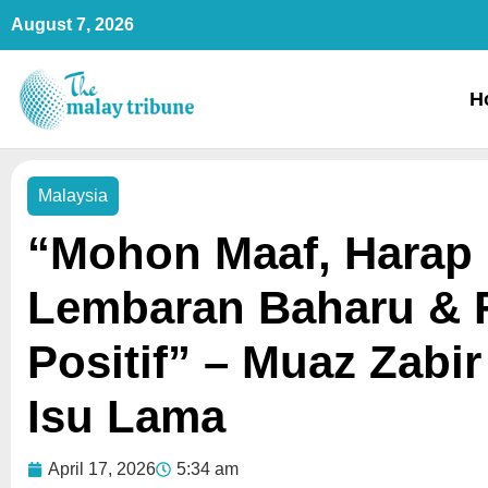
Skip
August 7, 2026
to
content
H
Malaysia
“Mohon Maaf, Harap
Lembaran Baharu & 
Positif” – Muaz Zabi
Isu Lama
April 17, 2026
5:34 am