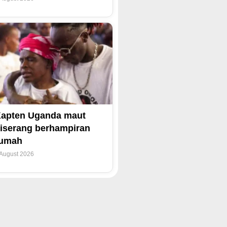
apten Uganda maut
iserang berhampiran
rumah
 August 2026