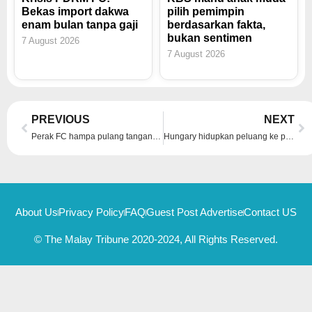
Bekas import dakwa
pilih pemimpin
enam bulan tanpa gaji
berdasarkan fakta,
bukan sentimen
7 August 2026
7 August 2026
Prev
Ne
PREVIOUS
NEXT
Perak FC hampa pulang tangan kosong
Hungary hidupkan peluang ke pusingan 16, tewaskan Scotland 1-0
About Us
Privacy Policy
FAQ
Guest Post Advertise
Contact US
© The Malay Tribune 2020-2024, All Rights Reserved.