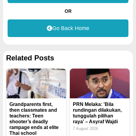
OR
Go Back Home
Related Posts
Grandparents first,
PRN Melaka: 'Bila
then classmates and
rundingan dilakukan,
teachers: Teen
tunggulah pilihan
shooter’s deadly
raya' – Asyraf Wajdi
rampage ends at elite
7 August 2026
Thai school