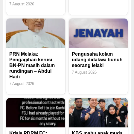
7 August 2026
PRN Melaka:
Pengusaha kolam
Pengagihan kerusi
udang didakwa bunuh
BN-PN masih dalam
seorang lelaki
rundingan – Abdul
7 August 2026
Hadi
7 August 2026
Krisis PDRM FC:
KBS mahu anak muda