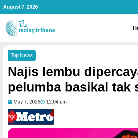
Skip
August 7, 2026
to
content
H
Top News
Najis lembu diperca
pelumba basikal tak 
May 7, 2026
12:04 pm