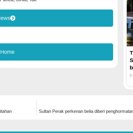
News
 Home
T
S
b
6
itahan
Sultan Perak perkenan belia diberi penghormata