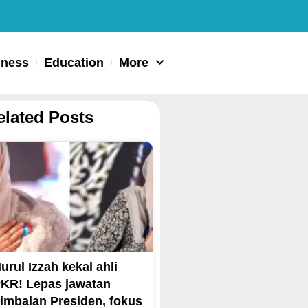
iness
Education
More
elated Posts
urul Izzah kekal ahli
KR! Lepas jawatan
imbalan Presiden, fokus