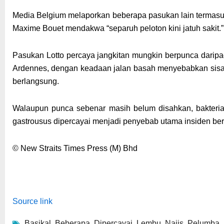
Media Belgium melaporkan beberapa pasukan lain termasuk 
Maxime Bouet mendakwa “separuh peloton kini jatuh sakit.”
Pasukan Lotto percaya jangkitan mungkin berpunca daripad
Ardennes, dengan keadaan jalan basah menyebabkan sisa 
berlangsung.
Walaupun punca sebenar masih belum disahkan, bakteri
gastrousus dipercayai menjadi penyebab utama insiden be
© New Straits Times Press (M) Bhd
Source link
Basikal
,
Beberapa
,
Dipercayai
,
Lembu
,
Najis
,
Pelumba
,