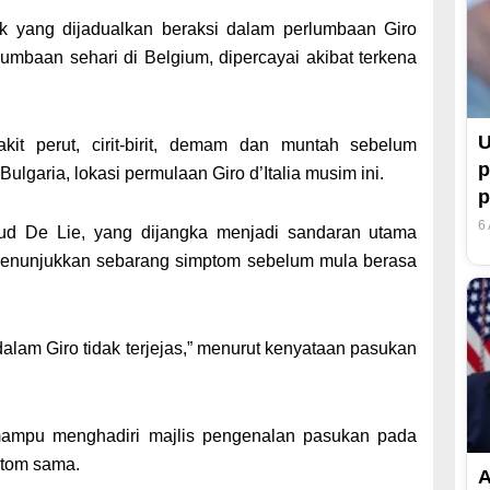
uk yang dijadualkan beraksi dalam perlumbaan Giro
erlumbaan sehari di Belgium, dipercayai akibat terkena
U
it perut, cirit-birit, demam dan muntah sebelum
p
Bulgaria, lokasi permulaan Giro d’Italia musim ini.
p
6
d De Lie, yang dijangka menjadi sandaran utama
k menunjukkan sebarang simptom sebelum mula berasa
dalam Giro tidak terjejas,” menurut kenyataan pasukan
mampu menghadiri majlis pengenalan pasukan pada
ptom sama.
A