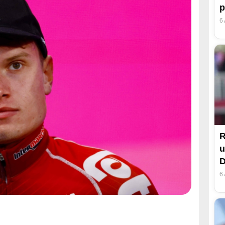
p
6
R
u
6