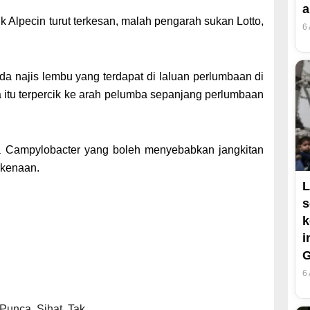
a
Alpecin turut terkesan, malah pengarah sukan Lotto,
6
a najis lembu yang terdapat di laluan perlumbaan di
itu terpercik ke arah pelumba sepanjang perlumbaan
a Campylobacter yang boleh menyebabkan jangkitan
rkenaan.
L
s
k
i
6
Punca
,
Sihat
,
Tak