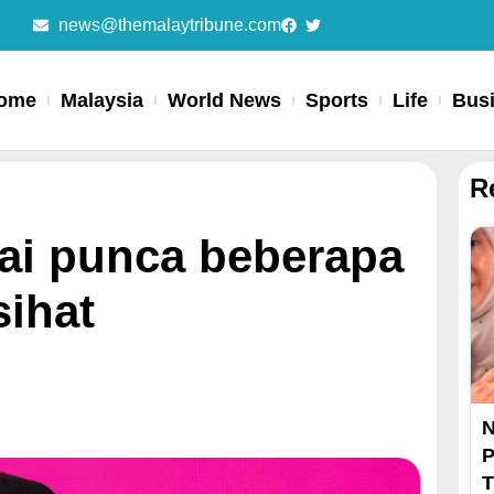
news@themalaytribune.com
ome
Malaysia
World News
Sports
Life
Bus
R
yai punca beberapa
sihat
N
P
T