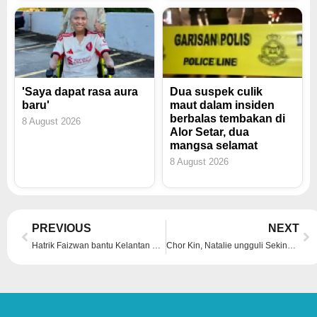
'Saya dapat rasa aura
Dua suspek culik
baru'
maut dalam insiden
berbalas tembakan di
8 August 2026
Alor Setar, dua
mangsa selamat
8 August 2026
Prev
Ne
PREVIOUS
NEXT
Hatrik Faizwan bantu Kelantan WTS FC kalahkan Semantan Troopers FC 6-0
Chor Kin, Natalie ungguli Sekinchan Ultra