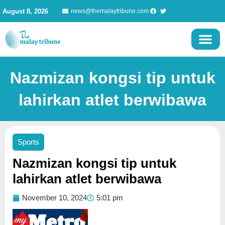
Skip
August 8, 2026
news@themalaytribune.com
to
content
Nazmizan kongsi tip untuk
lahirkan atlet berwibawa
Sports
Nazmizan kongsi tip untuk
lahirkan atlet berwibawa
November 10, 2024
5:01 pm