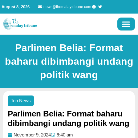
Skip
August 8, 2026
news@themalaytribune.com
to
content
Parlimen Belia: Format
baharu dibimbangi undang
politik wang
Top News
Parlimen Belia: Format baharu
dibimbangi undang politik wang
November 9, 2024
9:40 am