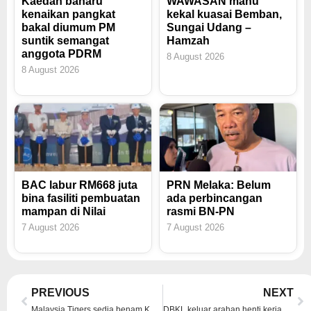
Kaedah baharu
WAWASAN mahu
kenaikan pangkat
kekal kuasai Bemban,
bakal diumum PM
Sungai Udang –
suntik semangat
Hamzah
anggota PDRM
8 August 2026
8 August 2026
BAC labur RM668 juta
PRN Melaka: Belum
bina fasiliti pembuatan
ada perbincangan
mampan di Nilai
rasmi BN-PN
7 August 2026
7 August 2026
Prev
Ne
PREVIOUS
NEXT
Malaysia Tigers sedia benam Korea Selatan
DBKL keluar arahan henti kerja projek J Satine