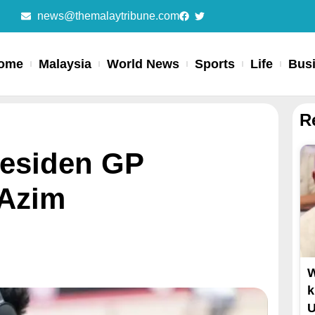
news@themalaytribune.com
ome
Malaysia
World News
Sports
Life
Bus
R
residen GP
Azim
k
U