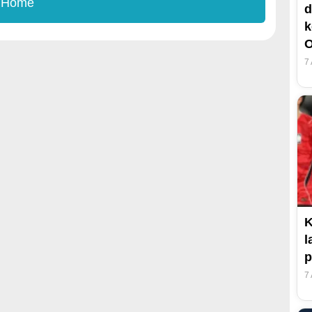
 Home
d
k
O
7
K
l
p
7