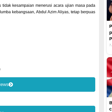
 tidak kesampaian menerusi acara ujian masa pada
umba kebangsaan, Abdul Azim Aliyas, tetap berpuas
P
p
7
n
News
B
c