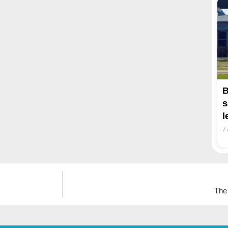
B
s
l
7
The