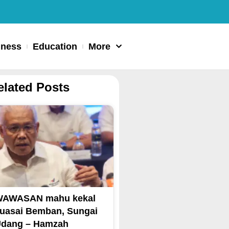
iness
Education
More
elated Posts
WAWASAN mahu kekal
uasai Bemban, Sungai
dang – Hamzah