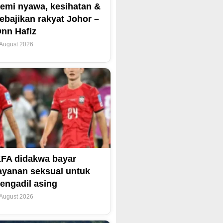
emi nyawa, kesihatan &
ebajikan rakyat Johor –
nn Hafiz
 August 2026
FA didakwa bayar
ayanan seksual untuk
engadil asing
 August 2026