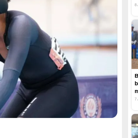
8
B
b
m
7