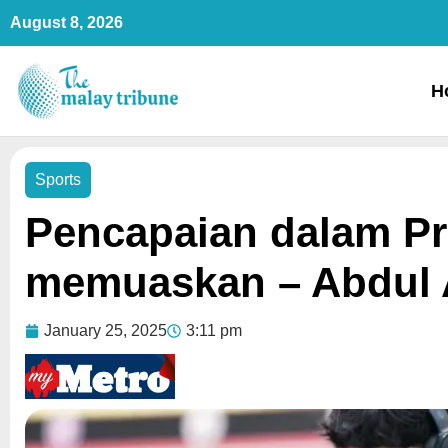
Skip
August 8, 2026
to
content
H
Sports
Pencapaian dalam P
memuaskan – Abdul 
January 25, 2025
3:11 pm