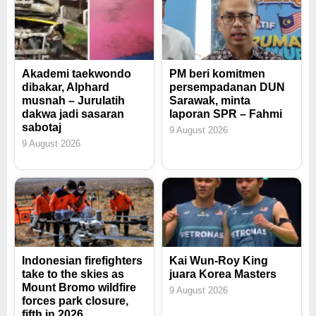
Akademi taekwondo
PM beri komitmen
dibakar, Alphard
persempadanan DUN
musnah – Jurulatih
Sarawak, minta
dakwa jadi sasaran
laporan SPR – Fahmi
sabotaj
9 August 2026
9 August 2026
Indonesian firefighters
Kai Wun-Roy King
take to the skies as
juara Korea Masters
Mount Bromo wildfire
9 August 2026
forces park closure,
fifth in 2026