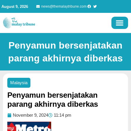
Skip
August 9, 2026
news@themalaytribune.com
to
content
Penyamun bersenjatakan
parang akhirnya diberkas
Malaysia
Penyamun bersenjatakan
parang akhirnya diberkas
November 9, 2024
11:14 pm