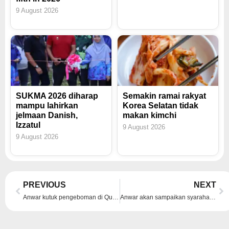
9 August 2026
SUKMA 2026 diharap
Semakin ramai rakyat
mampu lahirkan
Korea Selatan tidak
jelmaan Danish,
makan kimchi
Izzatul
9 August 2026
9 August 2026
Prev
Ne
PREVIOUS
NEXT
Anwar kutuk pengeboman di Quetta, ucap takziah kepada rakyat Pakistan
Anwar akan sampaikan syarahan di Universiti Al-Azhar, fokus pemerkasaan umat Islam