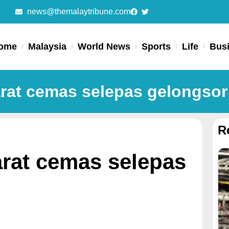
news@themalaytribune.com
ome
Malaysia
World News
Sports
Life
Bus
at cemas selepas gelongsor 
R
rat cemas selepas