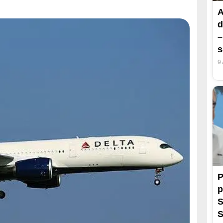
A
d
–
s
9
P
S
S