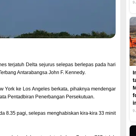
9
 terjatuh Delta sejurus selepas berlepas pada hari
I
Terbang Antarabangsa John F. Kennedy.
t
M
ew York ke Los Angeles berkata, pihaknya mendengar
f
 kata Pentadbiran Penerbangan Persekutuan.
i
9
a 8.35 pagi, selepas menghabiskan kira-kira 33 minit