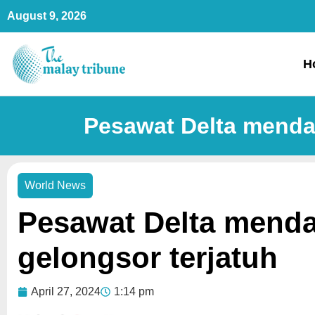
Skip
August 9, 2026
to
content
H
Pesawat Delta mendar
World News
Pesawat Delta menda
gelongsor terjatuh
April 27, 2024
1:14 pm