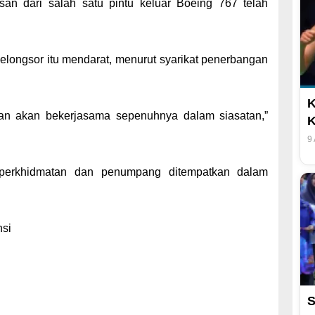
an dari salah satu pintu keluar Boeing 767 telah
longsor itu mendarat, menurut syarikat penerbangan
K
n akan bekerjasama sepenuhnya dalam siasatan,”
K
9
i perkhidmatan dan penumpang ditempatkan dalam
nsi
S