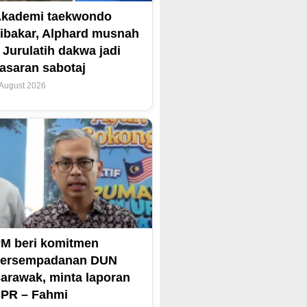
kademi taekwondo
ibakar, Alphard musnah
 Jurulatih dakwa jadi
asaran sabotaj
 August 2026
M beri komitmen
persempadanan DUN
arawak, minta laporan
PR – Fahmi