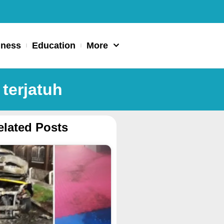
iness
Education
More
terjatuh
elated Posts