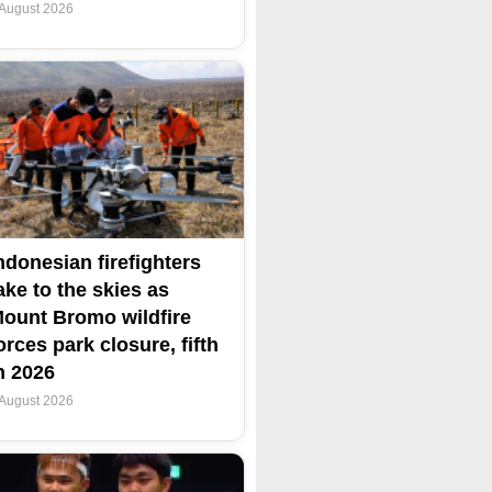
 August 2026
ndonesian firefighters
ake to the skies as
ount Bromo wildfire
orces park closure, fifth
n 2026
 August 2026