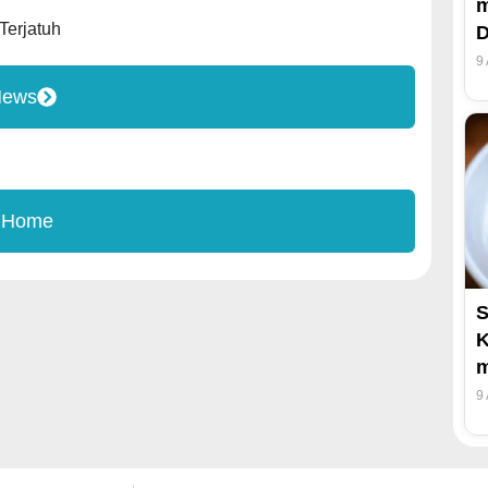
m
Terjatuh
D
9
News
 Home
S
K
m
9