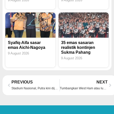
9 August 2026
9 August 2026
Syafiq-Aifa sasar
35 emas sasaran
emas Aichi-Nagoya
realistik kontinjen
Sukma Pahang
9 August 2026
9 August 2026
Prev
Ne
PREVIOUS
NEXT
Stadium Nasional, Putra kini dijenamakan semula
Tumbangkan West Ham atau lupakan kejuaraan EPL – Guardiola