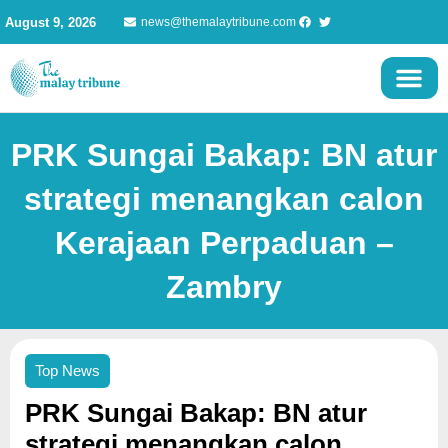
Skip
August 9, 2026
news@themalaytribune.com
to
content
PRK Sungai Bakap: BN atur
strategi menangkan calon
Kerajaan Perpaduan –
Zambry
Top News
PRK Sungai Bakap: BN atur
strategi menangkan calon