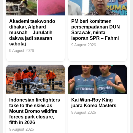
Akademi taekwondo
PM beri komitmen
dibakar, Alphard
persempadanan DUN
musnah – Jurulatih
Sarawak, minta
dakwa jadi sasaran
laporan SPR – Fahmi
sabotaj
9 August 2026
9 August 2026
Indonesian firefighters
Kai Wun-Roy King
take to the skies as
juara Korea Masters
Mount Bromo wildfire
9 August 2026
forces park closure,
fifth in 2026
9 August 2026