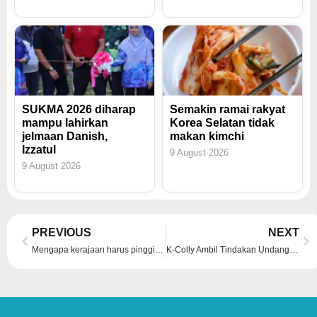
SUKMA 2026 diharap
Semakin ramai rakyat
mampu lahirkan
Korea Selatan tidak
jelmaan Danish,
makan kimchi
Izzatul
9 August 2026
9 August 2026
Prev
Ne
PREVIOUS
NEXT
Mengapa kerajaan harus pinggirkan guru Inggeris tempatan? – Srikandi Muda Bersatu
K-Colly Ambil Tindakan Undang-Undang Terhadap Pemfitnah, DAHLIA RIZAL Dilantik Sebagai Duta Baharu – Hijabista