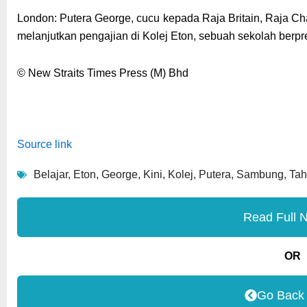
London: Putera George, cucu kepada Raja Britain, Raja Ch
melanjutkan pengajian di Kolej Eton, sebuah sekolah berprest
© New Straits Times Press (M) Bhd
Source link
Belajar
,
Eton
,
George
,
Kini
,
Kolej
,
Putera
,
Sambung
,
Ta
Read Full 
OR
Go Back