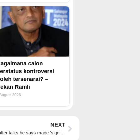
agaimana calon
erstatus kontroversi
oleh tersenarai? –
ekan Ramli
 August 2026
Next
NEXT
South Korea’s Lee leaves G7 with Trump’s pen after talks he says made ‘significant progress’ on peninsula peace