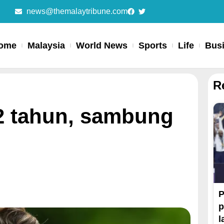
news@themalaytribune.com
ome
Malaysia
World News
Sports
Life
Bus
R
12 tahun, sambung
P
p
l