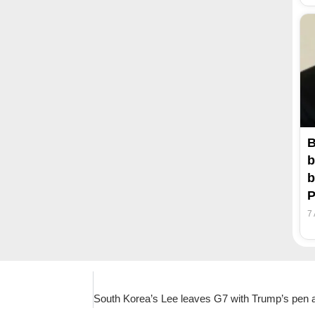
B
b
b
P
7