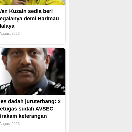
an Kuzain sedia beri
egalanya demi Harimau
alaya
 August 2026
es dadah juruterbang: 2
etugas sudah AVSEC
irakam keterangan
 August 2026