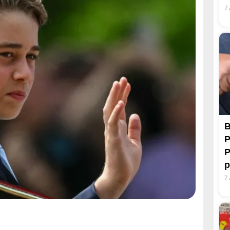
7
B
P
P
p
7