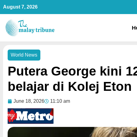
Skip
August 7, 2026
to
content
H
World News
Putera George kini 
belajar di Kolej Eton
June 18, 2026
11:10 am