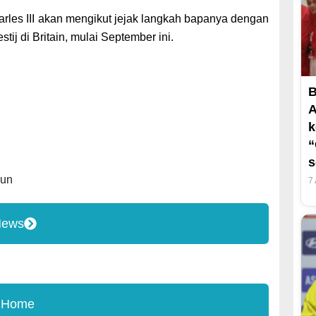
arles III akan mengikut jejak langkah bapanya dengan
ij di Britain, mulai September ini.
B
A
k
“
s
hun
7
News
 Home