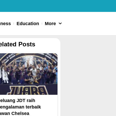
iness
Education
More
elated Posts
eluang JDT raih
engalaman terbaik
awan Chelsea