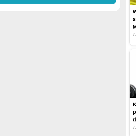
W
s
M
7
K
p
d
7