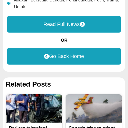
Adakan
,
Bersedia
,
Dengan
,
Perbincangan
,
Putin
,
Trump
,
Untuk
Read Full News
OR
Go Back Home
Related Posts