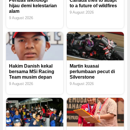
Perluas teknologi
Canada tries to adapt
hijau demi kelestarian
to a future of wildfires
alam
9 August 2026
9 August 2026
Hakim Danish kekal
Martin kuasai
bersama MSi Racing
perlumbaan pecut di
Team musim depan
Silverstone
9 August 2026
9 August 2026