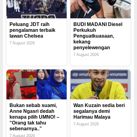
Peluang JDT raih
BUDI MADANI Diesel
pengalaman terbaik
Perkukuh
lawan Chelsea
Penguatkuasaan,
kekang
7 August 2026
penyelewengan
7 August 2026
Bukan sebab suami,
Wan Kuzain sedia beri
Anne Ngasri dedah
segalanya demi
kenapa pilih UMNO! –
Harimau Malaya
“Orang tak tahu
7 August 2026
sebenarnya..”
7 August 2026