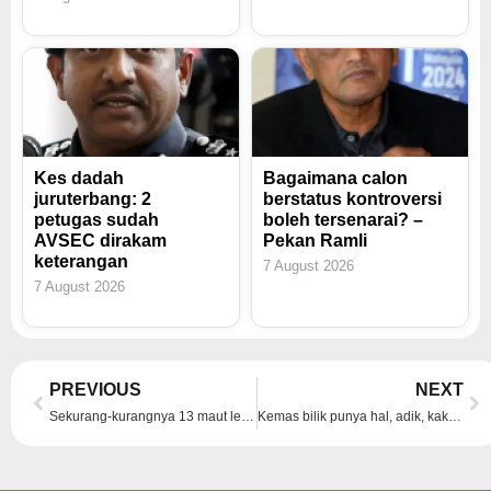
Kes dadah
Bagaimana calon
juruterbang: 2
berstatus kontroversi
petugas sudah
boleh tersenarai? –
AVSEC dirakam
Pekan Ramli
keterangan
7 August 2026
7 August 2026
Prev
Ne
PREVIOUS
NEXT
Sekurang-kurangnya 13 maut letupan bom di stesen kereta api
Kemas bilik punya hal, adik, kakak bawa kes ke mahkamah