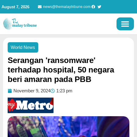
Skip
August 7, 2026
news@themalaytribune.com
to
content
World News
Serangan 'ransomware'
terhadap hospital, 50 negara
beri amaran pada PBB
November 9, 2024
1:23 pm