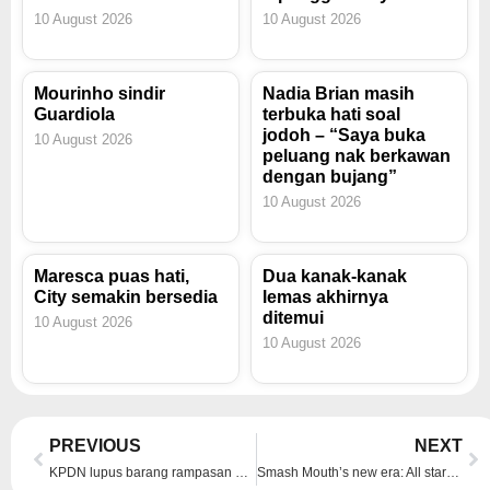
10 August 2026
10 August 2026
Mourinho sindir
Nadia Brian masih
Guardiola
terbuka hati soal
jodoh – “Saya buka
10 August 2026
peluang nak berkawan
dengan bujang”
10 August 2026
Maresca puas hati,
Dua kanak-kanak
City semakin bersedia
lemas akhirnya
ditemui
10 August 2026
10 August 2026
Prev
Ne
PREVIOUS
NEXT
KPDN lupus barang rampasan bernilai RM631,141
Smash Mouth’s new era: All stars, new vibes and a hint of ‘Shrek’ magic (VIDEO)