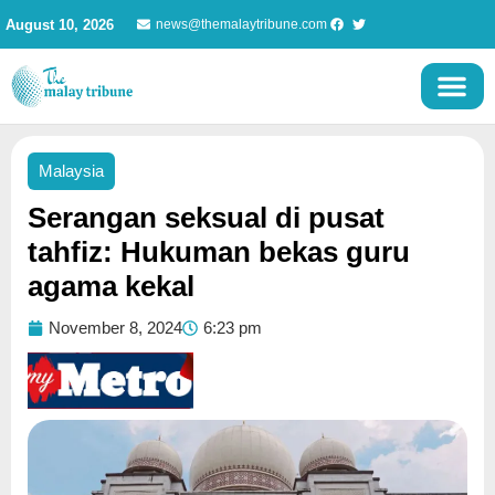
Skip
August 10, 2026
news@themalaytribune.com
to
content
Malaysia
Serangan seksual di pusat
tahfiz: Hukuman bekas guru
agama kekal
November 8, 2024
6:23 pm