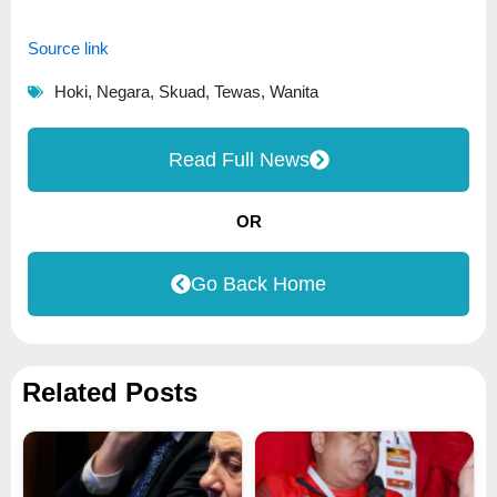
Source link
Hoki
,
Negara
,
Skuad
,
Tewas
,
Wanita
Read Full News
OR
Go Back Home
Related Posts