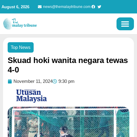
Skip
August 6, 2026
news@themalaytribune.com
to
content
Top News
Skuad hoki wanita negara tewas
4-0
November 11, 2024
9:30 pm