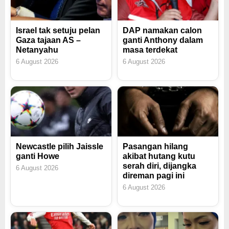
Israel tak setuju pelan
DAP namakan calon
Gaza tajaan AS –
ganti Anthony dalam
Netanyahu
masa terdekat
6 August 2026
6 August 2026
Newcastle pilih Jaissle
Pasangan hilang
ganti Howe
akibat hutang kutu
serah diri, dijangka
6 August 2026
direman pagi ini
6 August 2026