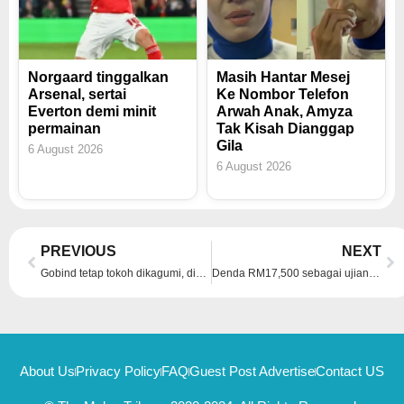
Norgaard tinggalkan
Masih Hantar Mesej
Arsenal, sertai
Ke Nombor Telefon
Everton demi minit
Arwah Anak, Amyza
permainan
Tak Kisah Dianggap
Gila
6 August 2026
6 August 2026
Prev
Ne
PREVIOUS
NEXT
Gobind tetap tokoh dikagumi, dihormati – Ganabatirau
Denda RM17,500 sebagai ujian perniagaan – Shuib
About Us
Privacy Policy
FAQ
Guest Post Advertise
Contact US