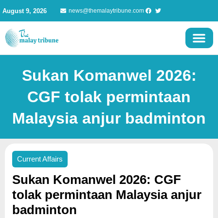
Skip
August 9, 2026
news@themalaytribune.com
to
content
Sukan Komanwel 2026:
CGF tolak permintaan
Malaysia anjur badminton
Current Affairs
Sukan Komanwel 2026: CGF
tolak permintaan Malaysia anjur
badminton