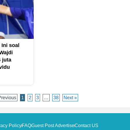
 Ini soal
Wajdi
 juta
vidu
Previous
1
2
3
…
38
Next »
vacy Policy
FAQ
Guest Post Advertise
Contact US