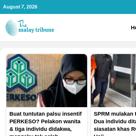
Skip
August 7, 2026
to
content
H
Buat tuntutan palsu insentif
SPRM mulakan t
PERKESO? Pelakon wanita
Dua individu di
& tiga individu didakwa,
siasatan khas R