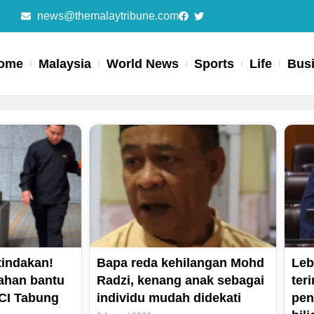
news@themalaytribune.com
ome
Malaysia
World News
Sports
Life
Bus
Page
Page
Page
Page
indakan!
Bapa reda kehilangan Mohd
Leb
tahan bantu
Radzi, kenang anak sebagai
ter
CI Tabung
individu mudah didekati
pen