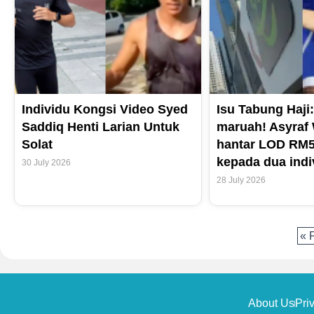
Individu Kongsi Video Syed
Isu Tabung Haji:
Saddiq Henti Larian Untuk
maruah! Asyraf 
Solat
hantar LOD RM5
kepada dua indi
30 July 2026
28 July 2026
« 
About Us
Pri