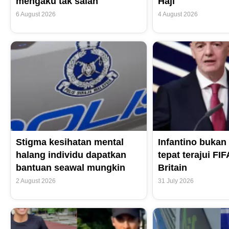
mengaku tak salah
Haji
6 August 2026
4 August 2026
Stigma kesihatan mental
Infantino bukan 
halang individu dapatkan
tepat terajui FI
bantuan seawal mungkin
Britain
2 August 2026
31 July 2026