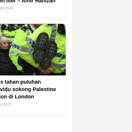
ion liter – Amir Hamzah
ust 2026
is tahan puluhan
ividu sokong Palestine
ion di London
ly 2026