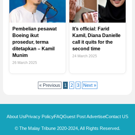
Pembelian pesawat
It’s official: Farid
Boeing ikut
Kamil, Diana Danielle
prosedur, terma
call it quits for the
ditetapkan – Kamil
second time
Munim
24 March 2025
26 March 2025
« Previous
1
2
3
Next »
About Us
Privacy Policy
FAQ
Guest Post Advertise
Contact US
© The Malay Tribune 2020-2024, All Rights Reserved.