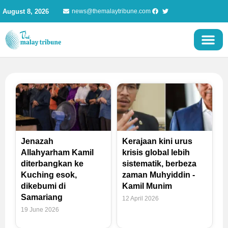
Skip
August 8, 2026
news@themalaytribune.com
to
content
Page
Page
Page
Jenazah
Kerajaan kini urus
Allahyarham Kamil
krisis global lebih
diterbangkan ke
sistematik, berbeza
Kuching esok,
zaman Muhyiddin -
dikebumi di
Kamil Munim
Samariang
12 April 2026
19 June 2026