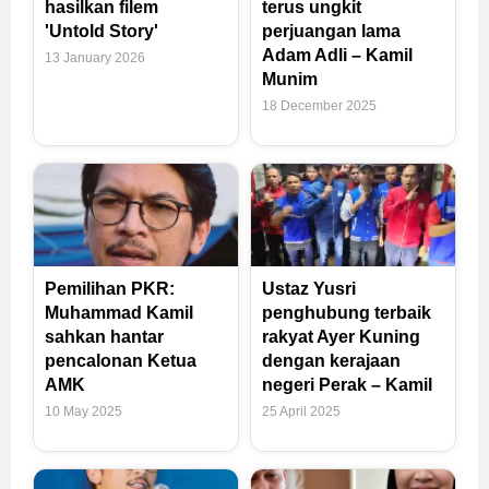
hasilkan filem
terus ungkit
'Untold Story'
perjuangan lama
Adam Adli – Kamil
13 January 2026
Munim
18 December 2025
Pemilihan PKR:
Ustaz Yusri
Muhammad Kamil
penghubung terbaik
sahkan hantar
rakyat Ayer Kuning
pencalonan Ketua
dengan kerajaan
AMK
negeri Perak – Kamil
10 May 2025
25 April 2025