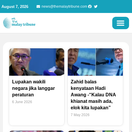
Skip
August 7, 2026
news@themalaytribune.com
to
content
Page
Page
Page
Page
Lupakan wakili
Zahid balas
negara jika langgar
kenyataan Hadi
peraturan
Awang -“Kalau DNA
khianat masih ada,
6 June 2026
elok kita lupakan”
7 May 2026