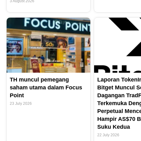
3 August 2026
TH muncul pemegang
Laporan TokenIn
saham utama dalam Focus
Bitget Muncul S
Point
Dagangan TradF
Terkemuka Den
23 July 2026
Perpetual Menc
Hampir AS$70 B
Suku Kedua
22 July 2026