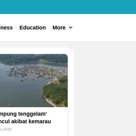
iness
Education
More
mpung tenggelam'
cul akibat kemarau
ly 2026