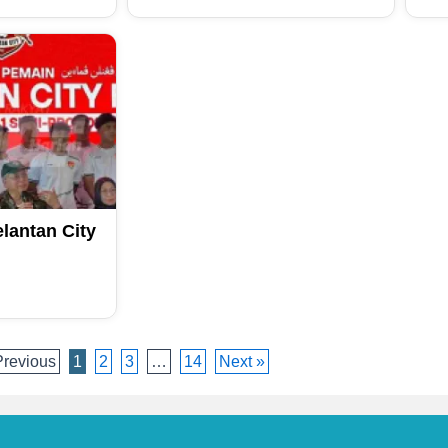
lantan City
Previous
1
2
3
…
14
Next »