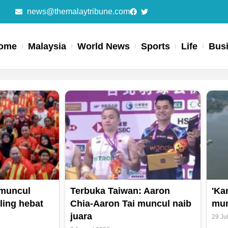
news@themalaytribune.com
ome
Malaysia
World News
Sports
Life
Bus
Page
Page
Page
Page
muncul
Terbuka Taiwan: Aaron
'Ka
ling hebat
Chia-Aaron Tai muncul naib
mun
juara
29 Ju