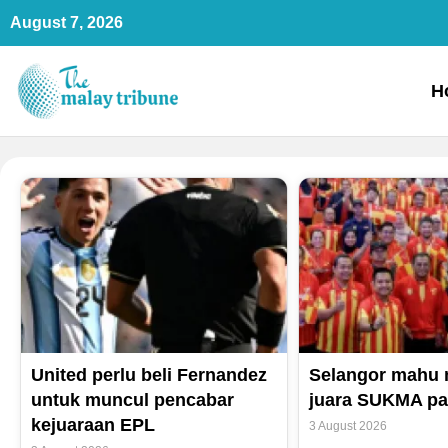
Skip
August 7, 2026
to
content
H
United perlu beli Fernandez
Selangor mahu 
untuk muncul pencabar
juara SUKMA pa
kejuaraan EPL
3 August 2026