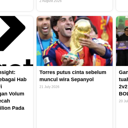
2 August 2026
sight:
Torres putus cinta sebelum
Gan
ebagai Hab
muncul wira Sepanyol
tua
i
2v2
21 July 2026
gan Volum
BO
ecah
20 Ju
ilion Pada