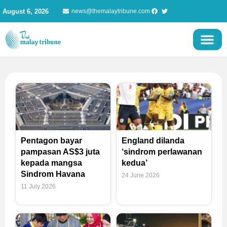
Skip
August 6, 2026
news@themalaytribune.com
to
content
Page
Page
Pentagon bayar
England dilanda
pampasan AS$3 juta
‘sindrom perlawanan
kepada mangsa
kedua’
Sindrom Havana
24 June 2026
11 July 2026