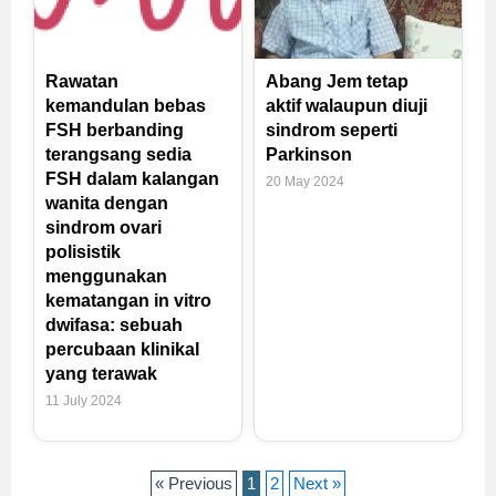
Rawatan
Abang Jem tetap
kemandulan bebas
aktif walaupun diuji
FSH berbanding
sindrom seperti
terangsang sedia
Parkinson
FSH dalam kalangan
20 May 2024
wanita dengan
sindrom ovari
polisistik
menggunakan
kematangan in vitro
dwifasa: sebuah
percubaan klinikal
yang terawak
11 July 2024
« Previous
1
2
Next »