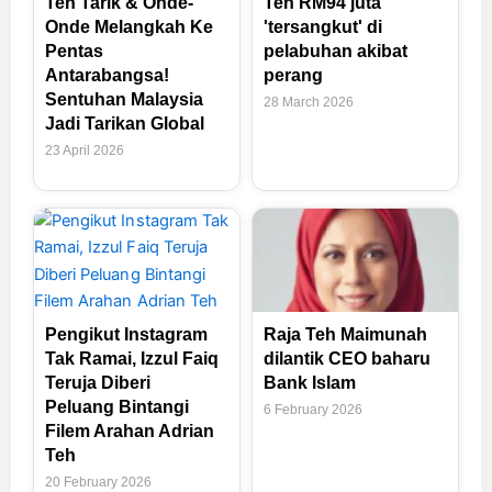
Teh Tarik & Onde-
Teh RM94 juta
Onde Melangkah Ke
'tersangkut' di
Pentas
pelabuhan akibat
Antarabangsa!
perang
Sentuhan Malaysia
28 March 2026
Jadi Tarikan Global
23 April 2026
Pengikut Instagram
Raja Teh Maimunah
Tak Ramai, Izzul Faiq
dilantik CEO baharu
Teruja Diberi
Bank Islam
Peluang Bintangi
6 February 2026
Filem Arahan Adrian
Teh
20 February 2026