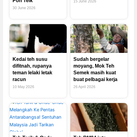
Poh Teik
15 June 2026
30 June 2026
Kedai teh susu
Sudah bergelar
difitnah, rupanya
moyang, Mok Teh
teman lelaki letak
Semek masih kuat
racun
buat pelbagai kerja
10 May 2026
26 April 2026