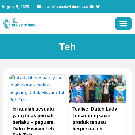
Skip
August 9, 2026
news@themalaytribune.com
to
content
Teh
Page
Page
Page
Ini adalah sesuatu
Tealive, Dutch Lady
yang tidak pernah
lancar rangkaian
berlaku – peguam,
produk tenusu
Datuk Hisyam Teh
berperisa teh