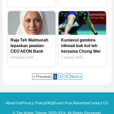
Raja Teh Maimunah
Kunlavut gembira
lepaskan jawatan
nikmati bak kut teh
CEO AEON Bank
bersama Chong Wei
4 February 2026
7 January 2026
« Previous
1
2
3
Next »
About Us
Privacy Policy
FAQ
Guest Post Advertise
Contact US
© The Malay Tribune 2020-2024, All Rights Reserved.