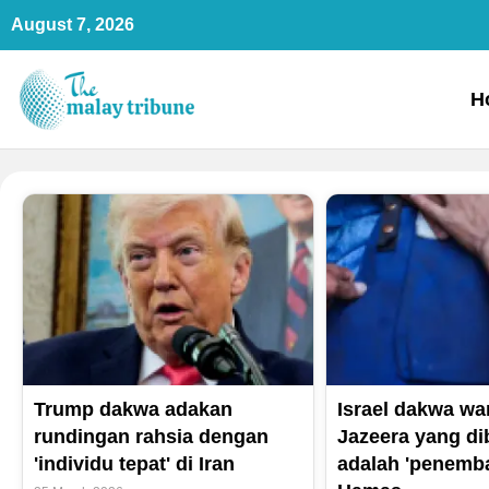
Skip
August 7, 2026
to
content
H
Trump dakwa adakan
Israel dakwa wa
rundingan rahsia dengan
Jazeera yang d
'individu tepat' di Iran
adalah 'penemba