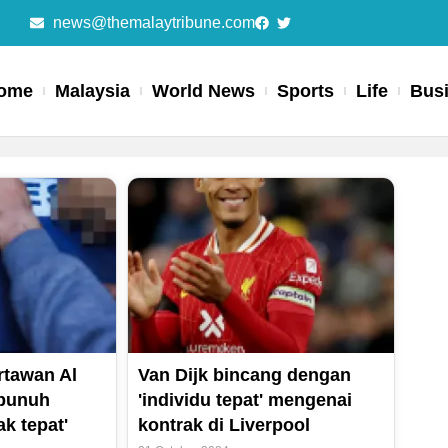
news@themalaytribune.com
ome
Malaysia
World News
Sports
Life
Bus
rtawan Al
Van Dijk bincang dengan
ibunuh
'individu tepat' mengenai
k tepat'
kontrak di Liverpool