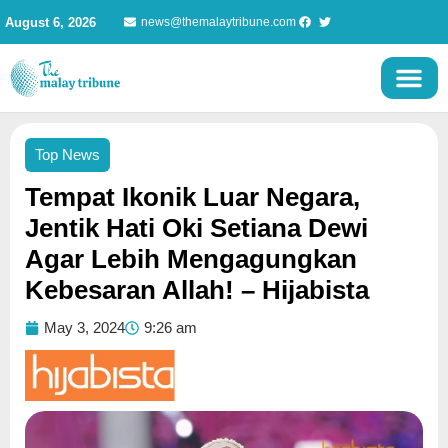
Skip
August 6, 2026
news@themalaytribune.com
to
content
Top News
Tempat Ikonik Luar Negara,
Jentik Hati Oki Setiana Dewi
Agar Lebih Mengagungkan
Kebesaran Allah! – Hijabista
May 3, 2024
9:26 am