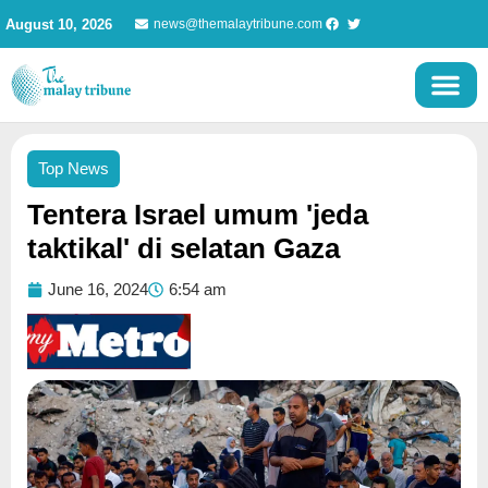
Skip
August 10, 2026
news@themalaytribune.com
to
content
Top News
Tentera Israel umum 'jeda
taktikal' di selatan Gaza
June 16, 2024
6:54 am