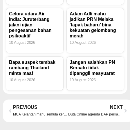
Gelora udara Air
Adam Adli mahu
India: Juruterbang
jadikan PRN Melaka
jalani ujian
‘tapak baharu’ bina
pengesanan bahan
kekuatan gelombang
psikoaktif
merah
10 August 2026
10 August 2026
Bapa suspek tembak
Jangan salahkan PN
rambang Thailand
Bersatu tidak
minta maaf
dipanggil mesyuarat
10 August 2026
10 August 2026
Prev
Ne
PREVIOUS
NEXT
MCA Kelantan mahu semula kerusi DUN Kota Lama
Duta Online agenda DAP perkasa kedudukannya – Putra