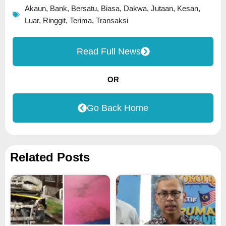
Akaun
,
Bank
,
Bersatu
,
Biasa
,
Dakwa
,
Jutaan
,
Kesan
,
Luar
,
Ringgit
,
Terima
,
Transaksi
Read Full News
OR
Go Back Home
Related Posts