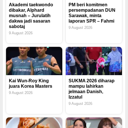
Akademi taekwondo
PM beri komitmen
dibakar, Alphard
persempadanan DUN
musnah – Jurulatih
Sarawak, minta
dakwa jadi sasaran
laporan SPR – Fahmi
sabotaj
9 August 2026
9 August 2026
Kai Wun-Roy King
SUKMA 2026 diharap
juara Korea Masters
mampu lahirkan
jelmaan Danish,
9 August 2026
Izzatul
9 August 2026