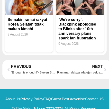
Semakin ramai rakyat
‘We’re sorry’:
Korea Selatan tidak
Blackpink apologise
makan kimchi
to Blinks after 10th
anniversary plans
9 August 2026
spark fan frustration
9 August 2026
Prev
Ne
PREVIOUS
NEXT
“Enough is enough!”- Steven Sim gesa hentikan provokasi, rakyat Malaysia harus bersatu
Ramanan dakwa ada ejen cetus provokasi 3R, Kabinet bincang esok
About Us
Privacy Policy
FAQ
Guest Post Advertise
Contact US
© The Malay Tribune 2020-2024, All Rights Reserved.