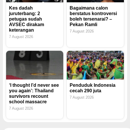
Kes dadah
Bagaimana calon
juruterbang: 2
berstatus kontroversi
petugas sudah
boleh tersenarai? –
AVSEC dirakam
Pekan Ramli
keterangan
7 August 2026
7 August 2026
‘I thought I’d never see
Penduduk Indonesia
you again’: Thailand
cecah 290 juta
survivors recount
7 August 2026
school massacre
7 August 2026