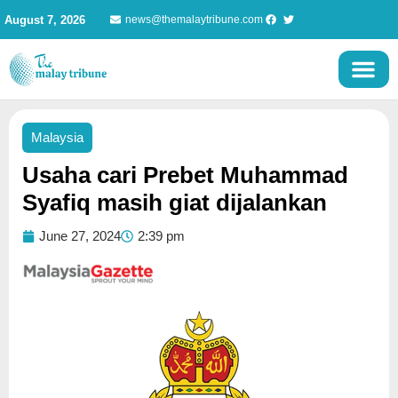
Skip
August 7, 2026
news@themalaytribune.com
to
content
Malaysia
Usaha cari Prebet Muhammad
Syafiq masih giat dijalankan
June 27, 2024
2:39 pm