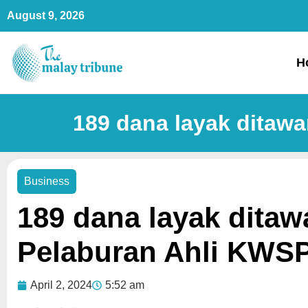
Skip
August 9, 2026
to
content
H
189 dana layak ditaw
Business
189 dana layak dita
Pelaburan Ahli KWS
April 2, 2024
5:52 am