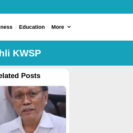
iness
Education
More
Ahli KWSP
elated Posts