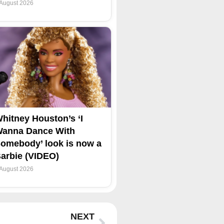
 August 2026
hitney Houston’s ‘I
anna Dance With
omebody’ look is now a
arbie (VIDEO)
 August 2026
Next
NEXT