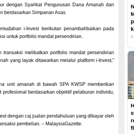
bur dengan Syarikat Pengurusan Dana Amanah dan
kan berdasarkan Simpanan Asas
M
p
k
mudahan i-Invest berikutan penambahbaikan pada
si untuk portfolio mandat persendirian.
9
ransaksi melibatkan portfolio mandat persendirian
h yang layak ditawarkan melalui platform i-Invest,”
 dana unit amanah di bawah SPA KWSP memberikan
t profesional berdasarkan objektif pelaburan individu,
H
s
vest dengan caj jualan pendahuluan yang dibayar oleh
r
ransaksi pembelian. – MalaysiaGazette.
f