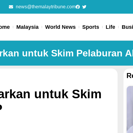
news@themalaytribune.com
ome
Malaysia
World News
Sports
Life
Bus
arkan untuk Skim Pelaburan 
R
warkan untuk Skim
P