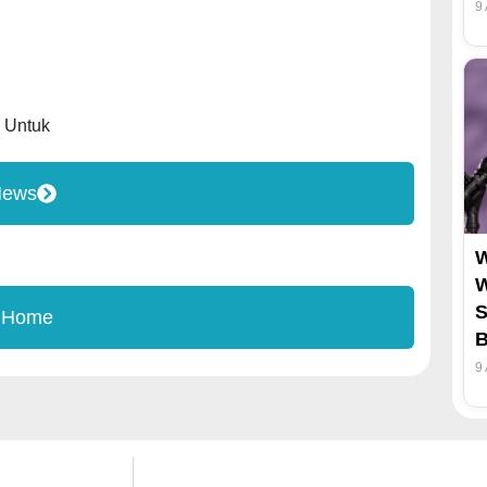
9
,
Untuk
News
W
W
S
 Home
B
9