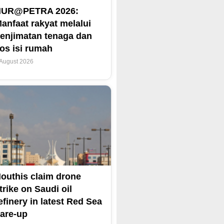
NUR@PETRA 2026:
anfaat rakyat melalui
enjimatan tenaga dan
os isi rumah
 August 2026
outhis claim drone
trike on Saudi oil
efinery in latest Red Sea
lare-up