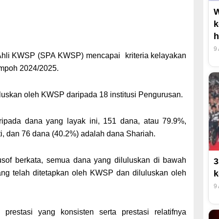
W
k
h
9
li KWSP (SPA KWSP) mencapai kriteria kelayakan
empoh 2024/2025.
luluskan oleh KWSP
daripada 18 institusi Pengurusan.
pada dana yang layak ini, 151 dana, atau 79.9%,
i, dan 76 dana (40.2%) adalah dana Shariah.
f berkata, semua dana yang diluluskan di bawah
3
yang telah ditetapkan oleh KWSP dan diluluskan oleh
k
9
prestasi yang konsisten serta prestasi relatifnya