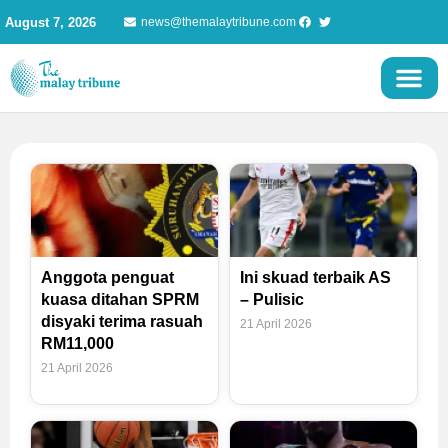
Skip
August 7, 2026
news@themalaytribune.com
to
content
Page
Page
Page
Page
Anggota penguat
Ini skuad terbaik AS
kuasa ditahan SPRM
– Pulisic
disyaki terima rasuah
21 April 2026
RM11,000
21 April 2026