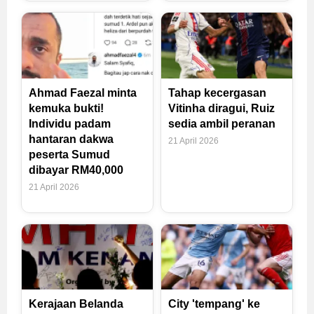
Ahmad Faezal minta
Tahap kecergasan
kemuka bukti!
Vitinha diragui, Ruiz
Individu padam
sedia ambil peranan
hantaran dakwa
21 April 2026
peserta Sumud
dibayar RM40,000
21 April 2026
Kerajaan Belanda
City 'tempang' ke