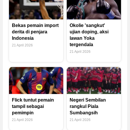
Bekas pemain import
Okolie 'sangkut'
derita di penjara
ujian doping, aksi
Indonesia
lawan Yoka
tergendala
21 April 2026
21 April 2026
Flick tuntut pemain
Negeri Sembilan
tampil sebagai
rangkul Piala
pemimpin
Sumbangsih
21 April 2026
21 April 2026