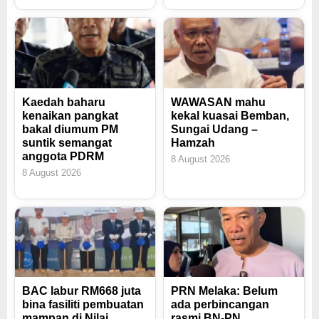
Kaedah baharu
WAWASAN mahu
kenaikan pangkat
kekal kuasai Bemban,
bakal diumum PM
Sungai Udang –
suntik semangat
Hamzah
anggota PDRM
8 August 2026
8 August 2026
BAC labur RM668 juta
PRN Melaka: Belum
bina fasiliti pembuatan
ada perbincangan
mampan di Nilai
rasmi BN-PN