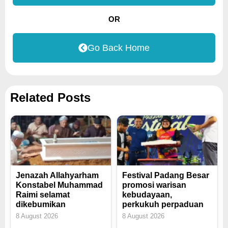
OR
Go Back Home
Related Posts
Jenazah Allahyarham
Festival Padang Besar
Konstabel Muhammad
promosi warisan
Raimi selamat
kebudayaan,
dikebumikan
perkukuh perpaduan
8 August 2026
8 August 2026