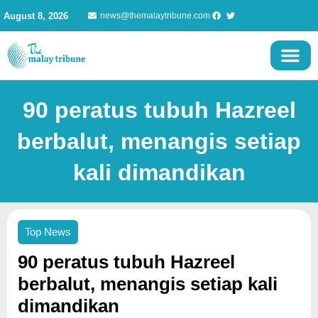
Skip
August 8, 2026
news@themalaytribune.com
to
content
90 peratus tubuh Hazreel
berbalut, menangis setiap
kali dimandikan
Top News
90 peratus tubuh Hazreel
berbalut, menangis setiap kali
dimandikan