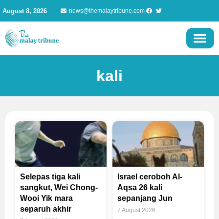
Skip
August 8, 2026
news@themalaytribune.com
to
content
kali
Page
Page
Page
Page
Selepas tiga kali
Israel ceroboh Al-
sangkut, Wei Chong-
Aqsa 26 kali
Wooi Yik mara
sepanjang Jun
separuh akhir
7 August 2026