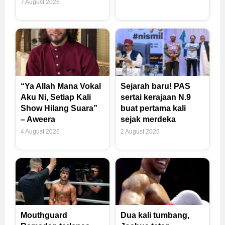
7 August 2026
“Ya Allah Mana Vokal
Sejarah baru! PAS
Aku Ni, Setiap Kali
sertai kerajaan N.9
Show Hilang Suara”
buat pertama kali
– Aweera
sejak merdeka
4 August 2026
2 August 2026
Mouthguard
Dua kali tumbang,