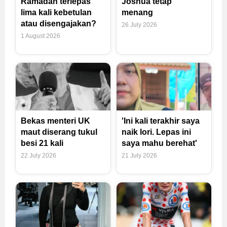
Ramadan terlepas
Joshua tetap
lima kali kebetulan
menang
atau disengajakan?
26 July 2026
1 August 2026
Bekas menteri UK
'Ini kali terakhir saya
maut diserang tukul
naik lori. Lepas ini
besi 21 kali
saya mahu berehat'
22 July 2026
21 July 2026