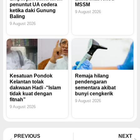
penuntut UA cedera
MSSM
ketika daki Gunung
9 August 2026
Baling
9 August 2026
Kesatuan Pondok
Remaja hilang
Kelantan tolak
pendengaran
dakwaan Hadi -“Islam
sementara akibat
tidak kuat dengan
bunyi cengkerik
fitnah”
9 August 2026
9 August 2026
Prev
Ne
PREVIOUS
NEXT