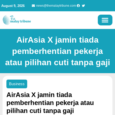
Skip
August 9, 2026
news@themalaytribune.com
to
content
AirAsia X jamin tiada
pemberhentian pekerja
atau pilihan cuti tanpa gaji
Business
AirAsia X jamin tiada
pemberhentian pekerja atau
pilihan cuti tanpa gaji