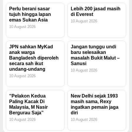
Perlu berani sasar
Lebih 200 jasad masih
tujuh hingga lapan
di Everest
emas Sukan Asia
10 August 2026
10 August 2026
JPN sahkan MyKad
Jangan tunggu undi
anak warga
baru selesaikan
Bangladesh diperoleh
masalah Bukit Malut –
secara sah ikut
Sanusi
undang-undang
10 August 2026
10 August 2026
“Pelakon Kedua
New Delhi sejak 1993
Paling Kacak Di
masih sama, Rexy
Malaysia, M Nasir
ingatkan pemain jaga
Bergurau Saja”
diri
10 August 2026
10 August 2026