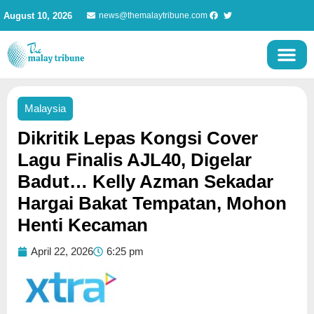
Skip
August 10, 2026
news@themalaytribune.com
to
content
Malaysia
Dikritik Lepas Kongsi Cover
Lagu Finalis AJL40, Digelar
Badut… Kelly Azman Sekadar
Hargai Bakat Tempatan, Mohon
Henti Kecaman
April 22, 2026
6:25 pm