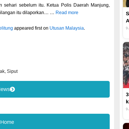
n sehari sebelum itu. Ketua Polis Daerah Manjung,
hilangan itu dilaporkan… …
Read more
S
A
elitung
appeared first on
Utusan Malaysia
.
9
ak
,
Siput
News
3
k
9
 Home