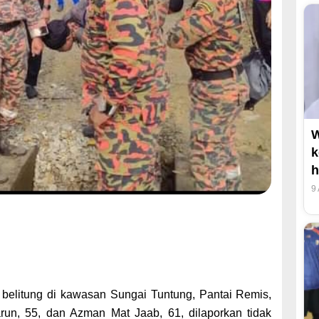
W
k
h
9
t belitung di kawasan Sungai Tuntung, Pantai Remis,
arun, 55, dan Azman Mat Jaab, 61, dilaporkan tidak