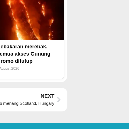
ebakaran merebak,
emua akses Gunung
romo ditutup
 August 2026
Next
NEXT
ib menang Scotland, Hungary