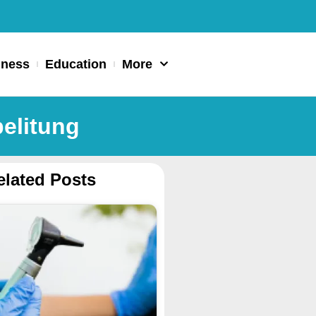
iness
Education
More
belitung
elated Posts