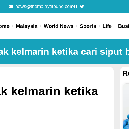
news@themalaytribune.com
ome
Malaysia
World News
Sports
Life
Bus
ak kelmarin ketika cari siput 
R
ak kelmarin ketika