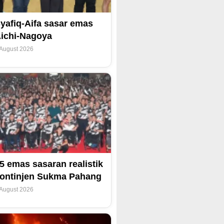
yafiq-Aifa sasar emas
ichi-Nagoya
 August 2026
5 emas sasaran realistik
ontinjen Sukma Pahang
 August 2026