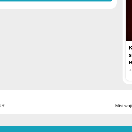
K
s
B
9
KUR
Misi waj