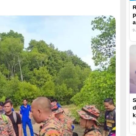
R
p
a
9
S
d
k
9