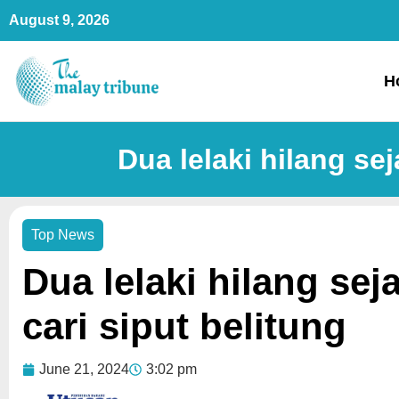
Skip
August 9, 2026
to
content
H
Dua lelaki hilang sej
Top News
Dua lelaki hilang sej
cari siput belitung
June 21, 2024
3:02 pm