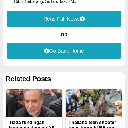
Ribu
,
Sebarang
,
Sultan
,
Tak
,
TMJ
Read Full News
OR
Go Back Home
Related Posts
Tiada rundingan
Thailand teen shooter
langsung dengan AS,
once brought BB gun