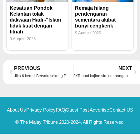
Kesatuan Pondok
Remaja hilang
Kelantan tolak
pendengaran
dakwaan Hadi -“Islam
sementara akibat
tidak kuat dengan
bunyi cengkerik
fitnah”
9 August 2026
9 August 2026
Prev
Ne
PREVIOUS
NEXT
Jika 6 kerusi Bersatu sokong PMX kekal, 10 kerusi BN sokong PN – Annuar
JKR buat kajian struktur bangunan Rumah Pangsa Kuala Perlis
About Us
Privacy Policy
FAQ
Guest Post Advertise
Contact US
© The Malay Tribune 2020-2024, All Rights Reserved.