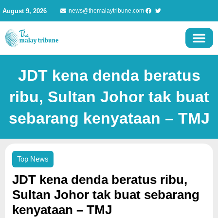
Skip
August 9, 2026
news@themalaytribune.com
to
content
JDT kena denda beratus
ribu, Sultan Johor tak buat
sebarang kenyataan – TMJ
Top News
JDT kena denda beratus ribu,
Sultan Johor tak buat sebarang
kenyataan – TMJ